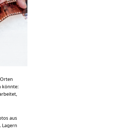
to im Pop Art
WhiteWall Design
Rahmen
Edition by Studio
Besau-Marguerre
n Orten
n könnte:
rbeitet,
otos aus
. Lagern