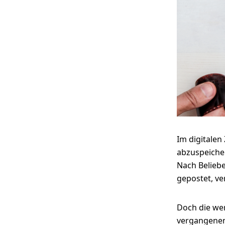
Fo
Passe
Ra
Im digitalen 
abzuspeicher
Nach Beliebe
gepostet, ve
Doch die wer
vergangenen 