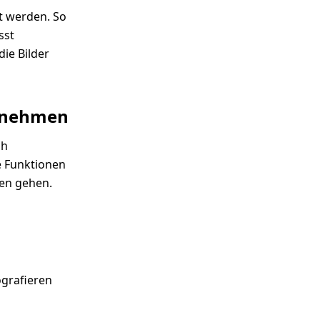
t werden. So
sst
die Bilder
ornehmen
ch
e Funktionen
ren gehen.
grafieren