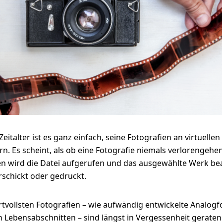
WhiteWall
Foto-Abzug Ilford
SuperResolution
Foto-Abzug auf
to im
Foto hinter Acryl in
S/W-Papier
Magnet-
Barytpapier
Vitrinenrahmen
Fo
partout-
Slimline-Einfassung
Wechselrahmen
hmen
Zeitalter ist es ganz einfach, seine Fotografien an virtuelle
n. Es scheint, als ob eine Fotografie niemals verlorengehe
n wird die Datei aufgerufen und das ausgewählte Werk bea
rschickt oder gedruckt.
tvollsten Fotografien – wie aufwändig entwickelte Analogf
Lebensabschnitten – sind längst in Vergessenheit geraten