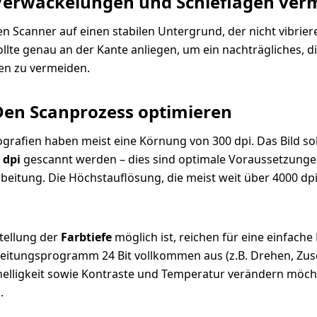
 Verwackelungen und Schieflagen ver
den Scanner auf einen stabilen Untergrund, der nicht vibrier
ollte genau an der Kante anliegen, um ein nachträgliches, di
en zu vermeiden.
 Den Scanprozess optimieren
grafien haben meist eine Körnung von 300 dpi. Das Bild so
 dpi
gescannt werden – dies sind optimale Voraussetzungen
beitung. Die Höchstauflösung, die meist weit über 4000 dpi 
stellung der
Farbtiefe
möglich ist, reichen für eine einfach
beitungsprogramm 24 Bit vollkommen aus (z.B. Drehen, Zus
helligkeit sowie Kontraste und Temperatur verändern möcht
n.