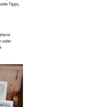
olle Tipps,
ntfernt
h oder
e