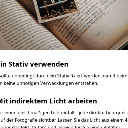
Ein Stativ verwenden
ollte unbedingt durch ein Stativ fixiert werden, damit beim
en keine unnötigen Verwacklungen entstehen.
Mit indirektem Licht arbeiten
r einen gleichmäßigen Lichteinfall – jede direkte Lichtquell
uf der Fotografie sichtbar. Lassen Sie das Licht aus einem
4
über das Bild „fluten“ und verwenden Sie einen Polfilter.