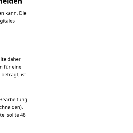
meiden
en kann. Die
gitales
llte daher
 für eine
beträgt, ist
e Bearbeitung
chneiden).
e, sollte 48