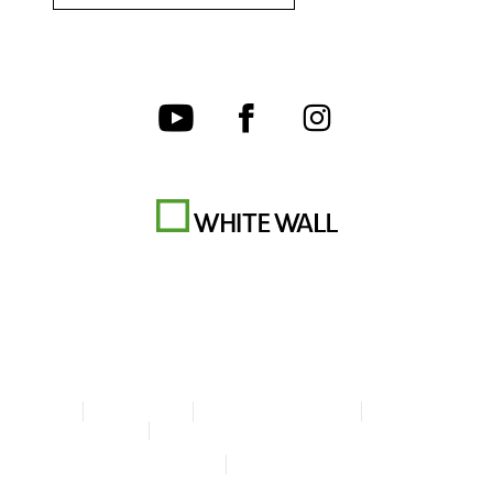
AGB
Datenschutz
Cookie-Einstellungen
Impressum
Erklärung zur Barrierefreiheit
© Copyright WhiteWall 2026
* Alle Preise inkl. MwSt. zzgl. Versand