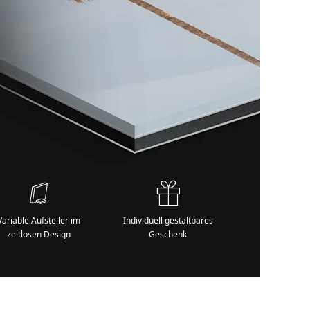
Variable Aufsteller im
Individuell gestaltbares
zeitlosen Design
Geschenk