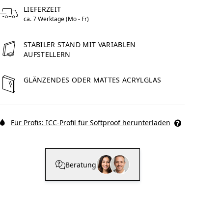
LIEFERZEIT
ca. 7 Werktage (Mo - Fr)
STABILER STAND MIT VARIABLEN
to im Pop Art
WhiteWall Design
AUFSTELLERN
Rahmen
Edition by Studio
Besau-Marguerre
GLÄNZENDES ODER MATTES ACRYLGLAS
Für Profis: ICC-Profil für Softproof herunterladen
Beratung