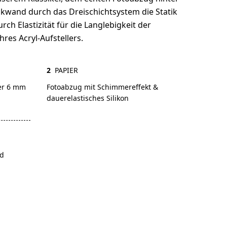
ckwand durch das Dreischichtsystem die Statik
urch Elastizität für die Langlebigkeit der
res Acryl-Aufstellers.
2
PAPIER
er 6 mm
Fotoabzug mit Schimmereffekt &
dauerelastisches Silikon
nd