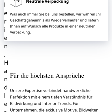
Neutrale Verpackung
l
e
Was auch immer Sie bei uns bestellen, wir wahren Ihr
r
Geschäftsgeheimnis als Wiederverkäufer und liefern
Ihnen auf Wunsch alle Produkte in einer neutralen
i
Verpackung.
e
n
,
H
ä
Für die höchsten Ansprüche
n
d
Unsere Expertise verbindet handwerkliche
l
Perfektion mit einem tiefen Verständnis für
e
Bildwirkung und Interior-Trends. Für
Unternehmen, die exklusive Motive, Bildwelten
r