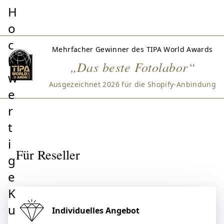
H
o
c
Mehrfacher Gewinner des TIPA World Awards
h
„Das beste Fotolabor“
w
Ausgezeichnet 2026 für die Shopify-Anbindung
e
r
t
i
Für Reseller
g
e
K
u
Individuelles Angebot