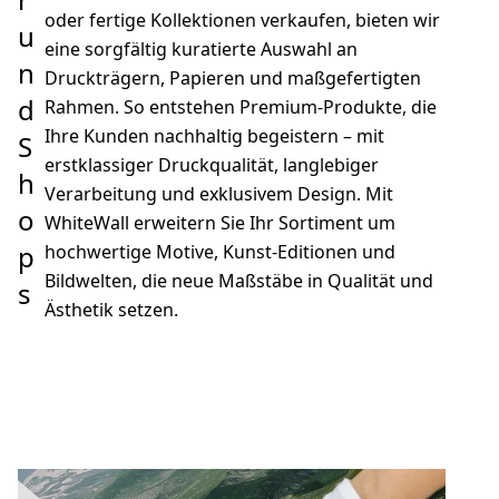
oder fertige Kollektionen verkaufen, bieten wir
u
eine sorgfältig kuratierte Auswahl an
n
Druckträgern, Papieren und maßgefertigten
d
Rahmen. So entstehen Premium-Produkte, die
Ihre Kunden nachhaltig begeistern – mit
S
erstklassiger Druckqualität, langlebiger
h
Verarbeitung und exklusivem Design. Mit
o
WhiteWall erweitern Sie Ihr Sortiment um
p
hochwertige Motive, Kunst-Editionen und
Bildwelten, die neue Maßstäbe in Qualität und
s
Ästhetik setzen.
eren Sie uns
Kontaktieren Sie uns