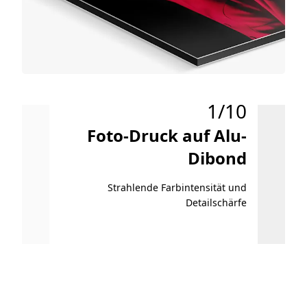
1/10
Foto-Druck auf Alu-
Chr
Dibond
Strahlende Farbintensität und
Lei
Detailschärfe