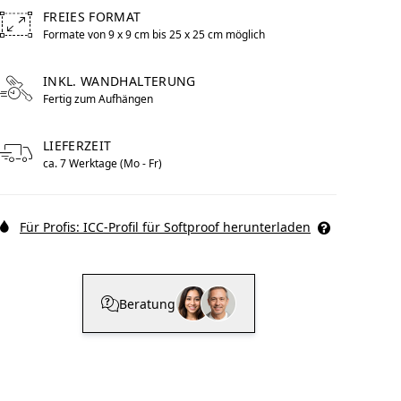
FREIES FORMAT
Formate von 9 x 9 cm bis 25 x 25 cm möglich
Free formats from 9 by centimeters to 25 by centimeters po
INKL. WANDHALTERUNG
to im Pop Art
WhiteWall Design
Fertig zum Aufhängen
Rahmen
Edition by Studio
Besau-Marguerre
LIEFERZEIT
ca. 7 Werktage (Mo - Fr)
Für Profis: ICC-Profil für Softproof herunterladen
Beratung