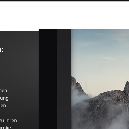
:
chen
kung
den
zu Ihren
urnier