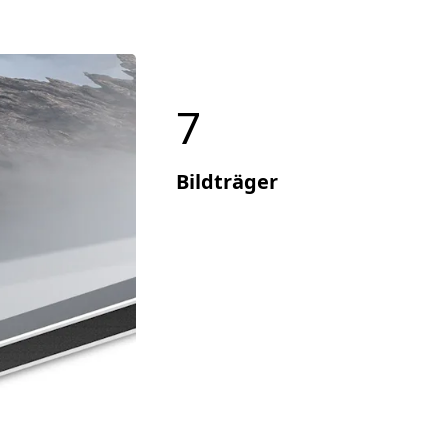
7
Bildträger