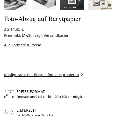
Foto-Abzug auf Barytpapier
ab
14,95 €
Preis inkl. MwSt., zzgl.
Versandkosten
Alle Formate & Preise
Jetzt gestalten
Konfigurator mit Beispielfoto ausprobieren
FREIES FORMAT
Formate von 9 x 9 cm bis 100 x 100 cm möglich
Free formats from 9 by centimeters to 100 by centimeters
LIEFERZEIT
ca. 16 Werktage (Mo - Fr)