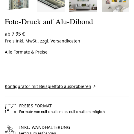
Foto-Druck auf Alu-Dibond
ab
7,95 €
Preis inkl. MwSt., zzgl.
Versandkosten
Alle Formate & Preise
Jetzt gestalten
Konfigurator mit Beispielfoto ausprobieren
FREIES FORMAT
Formate von null x null cm bis null x null cm möglich
Free formats from null by centimeters to null by centimet
INKL. WANDHALTERUNG
Fertig zum Aufhängen