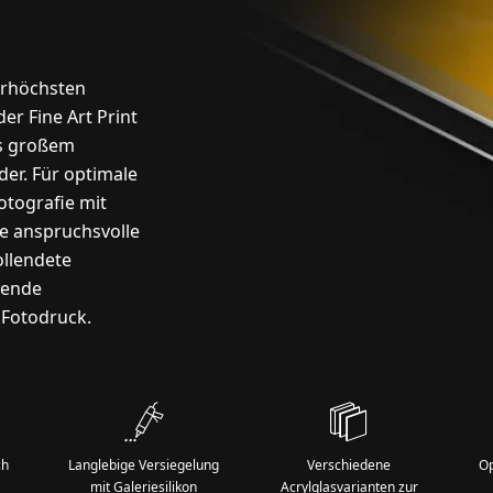
erhöchsten
r Fine Art Print
rs großem
er. Für optimale
otografie mit
ie anspruchsvolle
ollendete
kende
 Fotodruck.
ch
Langlebige Versiegelung
Verschiedene
Op
mit Galeriesilikon
Acrylglasvarianten zur