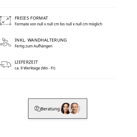
FREIES FORMAT
Formate von null x null cm bis null x null cm möglich
Free formats from null by centimeters to null by centimeter
to im Pop Art
WhiteWall Design
Rahmen
Edition by Studio
INKL. WANDHALTERUNG
Fertig zum Aufhängen
Besau-Marguerre
LIEFERZEIT
ca. 9 Werktage (Mo - Fr)
Beratung