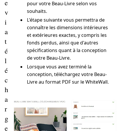
e
pour votre Beau-Livre selon vos
v
souhaits.
L'étape suivante vous permettra de
i
connaître les dimensions intérieures
a
et extérieures exactes, y compris les
t
fonds perdus, ainsi que d'autres
é
spécifications quant à la conception
de votre Beau-Livre.
l
Lorsque vous avez terminé la
é
conception, téléchargez votre Beau-
c
Livre au format PDF sur le WhiteWall.
h
a
r
g
e