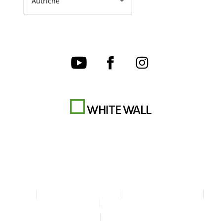
CGV
Charte de confidentialité
Paramètres des cookies
Mentions légales
Déclaration d'accessibilité
© Copyright WhiteWall 2026
* Tous les prix sont TTC + frais d'envoi