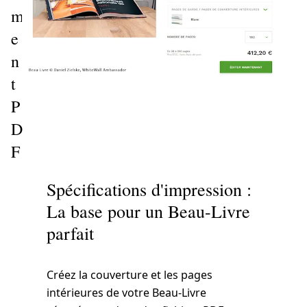
m
e
n
t
P
D
F
Spécifications d'impression :
r maintenant
La base pour un Beau-Livre
parfait
Créez la couverture et les pages
intérieures de votre Beau-Livre