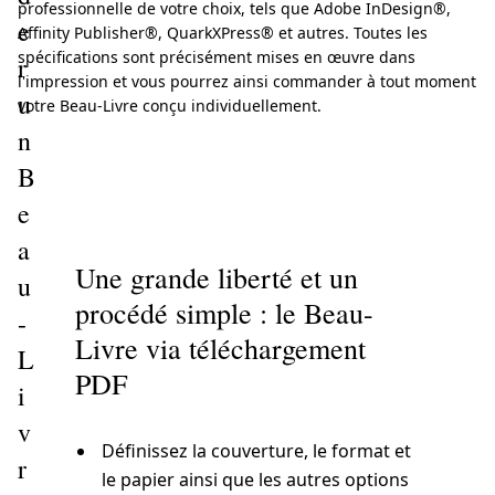
professionnelle de votre choix, tels que Adobe InDesign®,
e
Affinity Publisher®, QuarkXPress® et autres. Toutes les
spécifications sont précisément mises en œuvre dans
r
l'impression et vous pourrez ainsi commander à tout moment
u
votre Beau-Livre conçu individuellement.
n
B
e
a
Une grande liberté et un
u
procédé simple : le Beau-
-
Livre via téléchargement
L
PDF
i
v
Définissez la couverture, le format et
r
le papier ainsi que les autres options