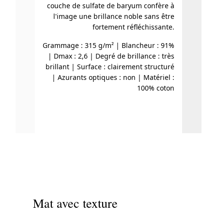
couche de sulfate de baryum confère à
réfléc
l'image une brillance noble sans être
les p
fortement réfléchissante.
nature
de gla
Grammage : 315 g/m² | Blancheur : 91%
contrast
| Dmax : 2,6 | Degré de brillance : très
brillant | Surface : clairement structuré
| Azurants optiques : non | Matériel :
G
100% coton
blanc
de b
optiqu
Mat avec texture