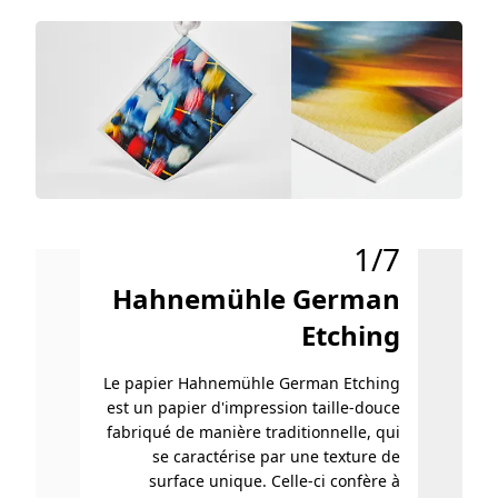
1/7
Hahnemühle German
Ha
Etching
Le
naturel 
Le papier Hahnemühle German Etching
de
est un papier d'impression taille-douce
fabriqué de manière traditionnelle, qui
se caractérise par une texture de
surface unique. Celle-ci confère à
mo