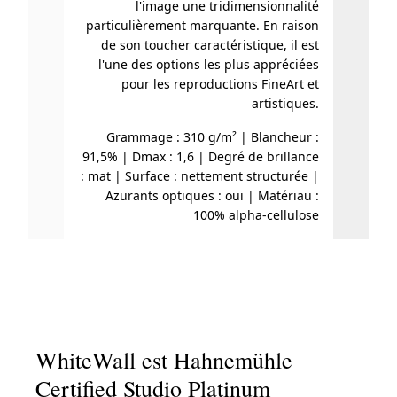
l'image une tridimensionnalité
particulièrement marquante. En raison
ba
de son toucher caractéristique, il est
t
l'une des options les plus appréciées
pour les reproductions FineArt et
Grammag
artistiques.
| Dmax
| S
Grammage : 310 g/m² | Blancheur :
Azur
91,5% | Dmax : 1,6 | Degré de brillance
9
: mat | Surface : nettement structurée |
Azurants optiques : oui | Matériau :
100% alpha-cellulose
WhiteWall est Hahnemühle
Certified Studio Platinum