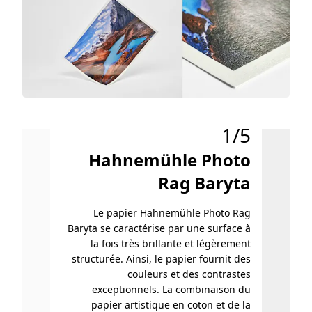
1/5
Hahnemühle Photo
H
Rag Baryta
Le papier Hahnemühle Photo Rag
L
Baryta se caractérise par une surface à
Metal
la fois très brillante et légèrement
n
structurée. Ainsi, le papier fournit des
scinti
couleurs et des contrastes
mét
exceptionnels. La combinaison du
aspec
papier artistique en coton et de la