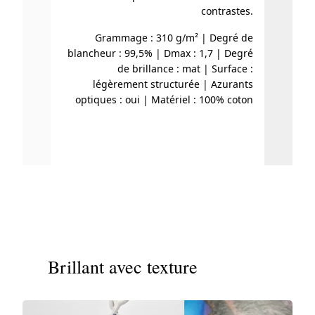
contrastes.
repro
Grammage : 310 g/m² | Degré de
noir p
blancheur : 99,5% | Dmax : 1,7 | Degré
impr
de brillance : mat | Surface :
légèrement structurée | Azurants
optiques : oui | Matériel : 100% coton
Gramma
| Dmax:
opti
Brillant avec texture