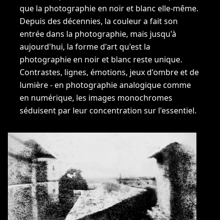
que la photographie en noir et blanc elle-même.
Depuis des décennies, la couleur a fait son
entrée dans la photographie, mais jusqu'à
aujourd'hui, la forme d'art qu'est la
photographie en noir et blanc reste unique.
Contrastes, lignes, émotions, jeux d'ombre et de
lumière - en photographie analogique comme
en numérique, les images monochromes
séduisent par leur concentration sur l'essentiel.