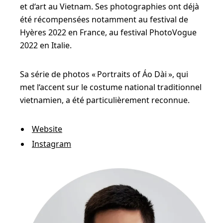
v
et d‘art au Vietnam. Ses photographies ont déjà
e
été récompensées notamment au festival de
Hyères 2022 en France, au festival PhotoVogue
m
2022 en Italie.
e
n
Sa série de photos « Portraits of Áo Dài », qui
t
met l‘accent sur le costume national traditionnel
s
vietnamien, a été particulièrement reconnue.
d
e
Website
Instagram
r
ê
v
e
a