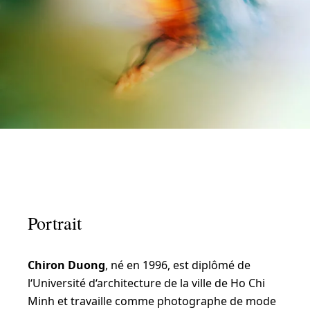
IRATION
D
e
Portrait
s
m
Chiron Duong
, né en 1996, est diplômé de
o
l‘Université d‘architecture de la ville de Ho Chi
u
Minh et travaille comme photographe de mode