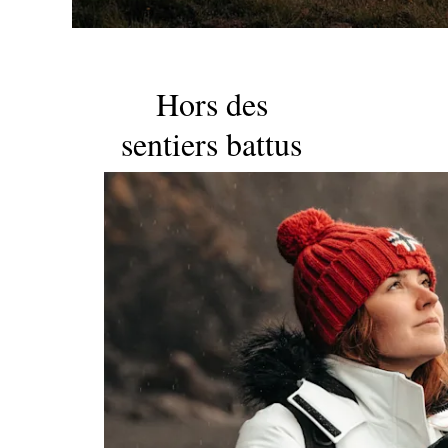
Hors des
sentiers battus
–
Photographies
de voyage par
piaeliza