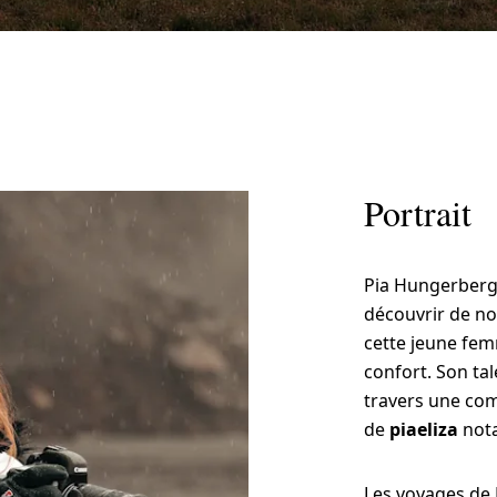
Portrait
Pia Hungerberg
découvrir de no
cette jeune fem
confort. Son ta
travers une co
de
piaeliza
nota
Les voyages de 