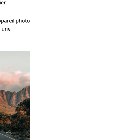
er.
ppareil photo
c une