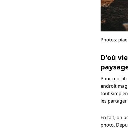
Photos: piae
D'où vi
paysage
Pour moi, il 
endroit magn
tout simplem
les partager
En fait, on 
photo. Depui