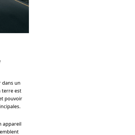
e
er dans un
 terre est
et pouvoir
ncipales.
n appareil
 semblent