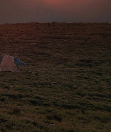
re Pop Art
WhiteWall Design
Edition by Studio
Besau-Marguerre