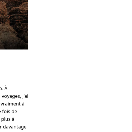
o. À
voyages, j'ai
 vraiment à
 fois de
 plus à
er davantage