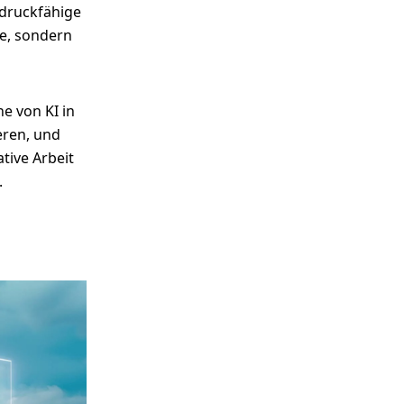
 druckfähige
e, sondern
he von KI in
eren, und
tive Arbeit
.