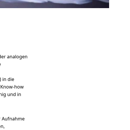
der analogen
e
 in die
es Know-how
hig und in
der Aufnahme
en,