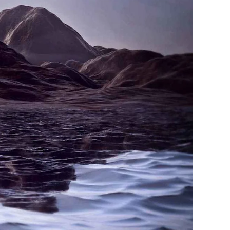
to im Pop Art
WhiteWall Design
Rahmen
Edition by Studio
Besau-Marguerre