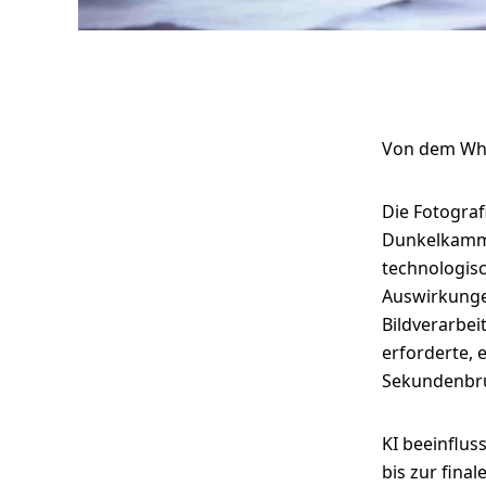
Fotografie
und AI: von
Von dem Whi
Bilderstellung
Die Fotogra
zu Foto-
Dunkelkamme
technologisc
Upscaling
Auswirkungen
Bildverarbe
erforderte, 
Sekundenbru
KI beeinflus
bis zur fina