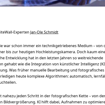
teWall-Experten
Jan-Ole Schmidt
fie war schon immer ein technikgetriebenes Medium – von 
r bis zur heutigen Hochleistungskamera. Doch kaum ein
he Entwicklung hat in den letzten Jahren so weitreichende
 gehabt wie die Integration von künstlicher Intelligenz (KI)
itung. Was früher manuelle Bearbeitung und fotografisch
erledigen heute komplexe Algorithmen: automatisch, lernfä
chteilen.
st nahezu jeden Schritt in der fotografischen Kette – von 
len Bildvergrößerung. KI hilft dabei, Aufnahmen zu optimier