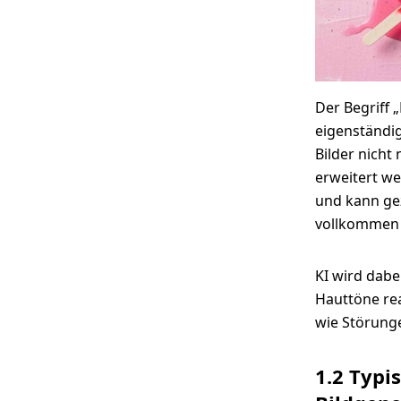
Der Begriff 
eigenständig
Bilder nicht
erweitert we
und kann ge
vollkommen a
KI wird dabe
Hauttöne rea
wie Störunge
1.2 Typi