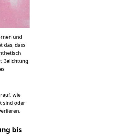
lernen und
t das, dass
nthetisch
lt Belichtung
as
rauf, wie
t sind oder
erlieren.
ung bis