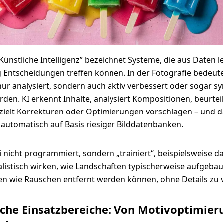
„Künstliche Intelligenz” bezeichnet Systeme, die aus Daten 
 Entscheidungen treffen können. In der Fotografie bedeute
 nur analysiert, sondern auch aktiv verbessert oder sogar sy
rden. KI erkennt Inhalte, analysiert Kompositionen, beurtei
zielt Korrekturen oder Optimierungen vorschlagen – und d
utomatisch auf Basis riesiger Bilddatenbanken.
i nicht programmiert, sondern „trainiert“, beispielsweise da
listisch wirken, wie Landschaften typischerweise aufgebau
n wie Rauschen entfernt werden können, ohne Details zu v
sche Einsatzbereiche: Von Motivoptimier