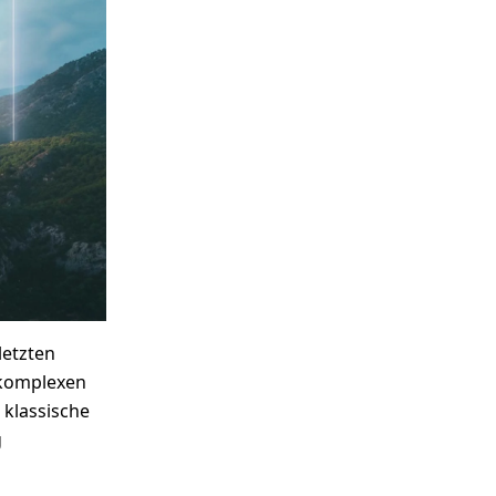
letzten
 komplexen
 klassische
g