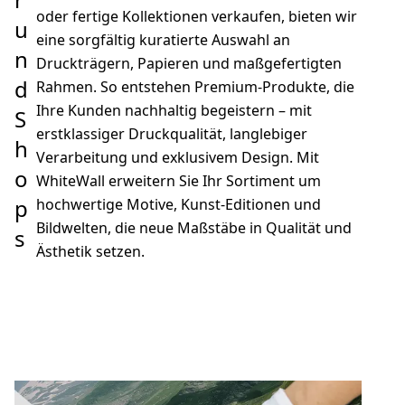
oder fertige Kollektionen verkaufen, bieten wir
u
eine sorgfältig kuratierte Auswahl an
n
Druckträgern, Papieren und maßgefertigten
d
Rahmen. So entstehen Premium-Produkte, die
Ihre Kunden nachhaltig begeistern – mit
S
erstklassiger Druckqualität, langlebiger
h
Verarbeitung und exklusivem Design. Mit
o
WhiteWall erweitern Sie Ihr Sortiment um
p
hochwertige Motive, Kunst-Editionen und
Bildwelten, die neue Maßstäbe in Qualität und
s
Ästhetik setzen.
eren Sie uns
Kontaktieren Sie uns