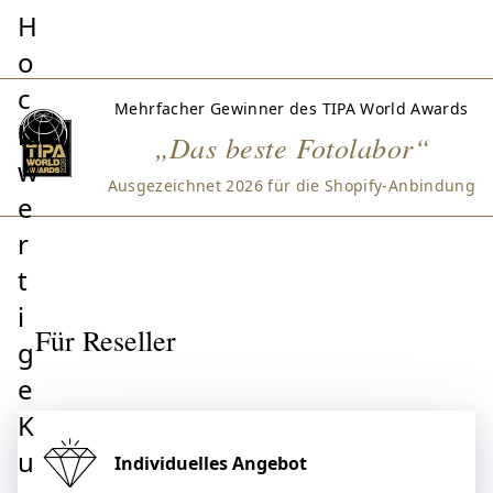
H
o
c
Mehrfacher Gewinner des TIPA World Awards
h
„Das beste Fotolabor“
w
Ausgezeichnet 2026 für die Shopify-Anbindung
e
r
t
i
Für Reseller
g
e
K
u
Individuelles Angebot