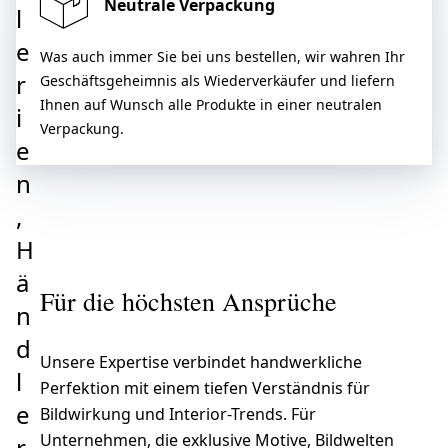
Neutrale Verpackung
l
e
Was auch immer Sie bei uns bestellen, wir wahren Ihr
r
Geschäftsgeheimnis als Wiederverkäufer und liefern
Ihnen auf Wunsch alle Produkte in einer neutralen
i
Verpackung.
e
n
,
H
ä
Für die höchsten Ansprüche
n
d
Unsere Expertise verbindet handwerkliche
l
Perfektion mit einem tiefen Verständnis für
e
Bildwirkung und Interior-Trends. Für
Unternehmen, die exklusive Motive, Bildwelten
r