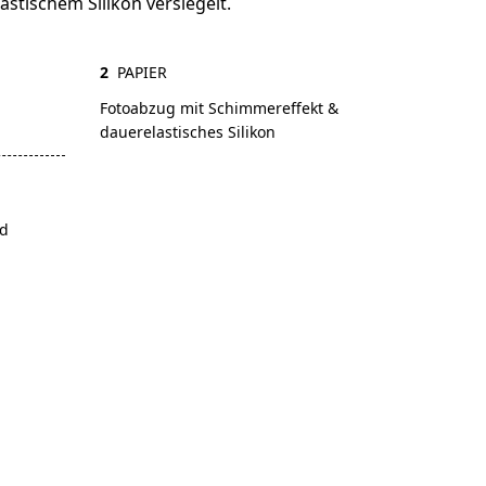
lastischem Silikon versiegelt.
2
PAPIER
Fotoabzug mit Schimmereffekt &
dauerelastisches Silikon
nd