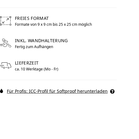
FREIES FORMAT
Formate von 9 x 9 cm bis 25 x 25 cm möglich
Free formats from 9 by centimeters to 25 by centimeters po
to im Pop Art
WhiteWall Design
Rahmen
Edition by Studio
INKL. WANDHALTERUNG
Fertig zum Aufhängen
Besau-Marguerre
LIEFERZEIT
ca. 10 Werktage (Mo - Fr)
Für Profis: ICC-Profil für Softproof herunterladen