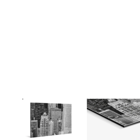
Fo
Passe
Ra