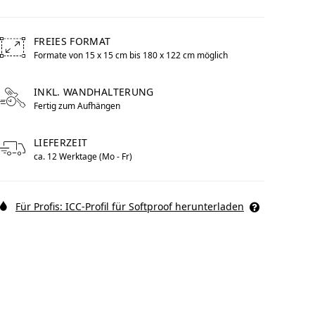
FREIES FORMAT
Formate von 15 x 15 cm bis 180 x 122 cm möglich
Free formats from 15 by centimeters to 180 by centimeters 
to im Pop Art
WhiteWall Design
Rahmen
Edition by Studio
INKL. WANDHALTERUNG
Fertig zum Aufhängen
Besau-Marguerre
LIEFERZEIT
ca. 12 Werktage (Mo - Fr)
Für Profis: ICC-Profil für Softproof herunterladen