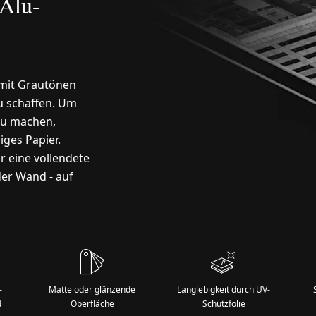
Alu-
 mit Grautönen
u schaffen. Um
zu machen,
iges Papier.
r eine vollendete
er Wand - auf
-
Matte oder glänzende
Langlebigkeit durch UV-
d
Oberfläche
Schutzfolie