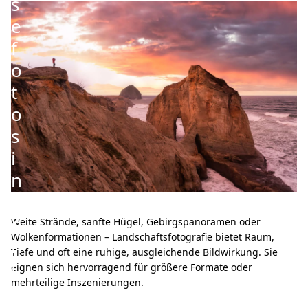
s
e
f
o
t
o
s
i
n
e
c
Weite Strände, sanfte Hügel, Gebirgspanoramen oder
Wolkenformationen – Landschaftsfotografie bietet Raum,
h
Tiefe und oft eine ruhige, ausgleichende Bildwirkung. Sie
t
eignen sich hervorragend für größere Formate oder
mehrteilige Inszenierungen.
e