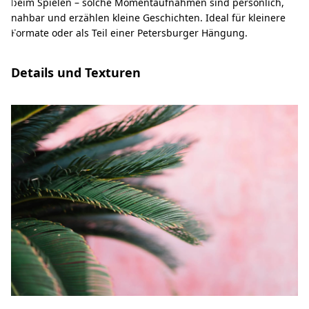
l
beim Spielen – solche Momentaufnahmen sind persönlich,
nahbar und erzählen kleine Geschichten. Ideal für kleinere
t
Formate oder als Teil einer Petersburger Hängung.
Details und Texturen