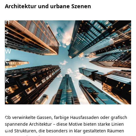
K
Architektur und urbane Szenen
u
n
s
t
w
e
r
k
e
f
ü
r
Ob verwinkelte Gassen, farbige Hausfassaden oder grafisch
spannende Architektur – diese Motive bieten starke Linien
d
und Strukturen, die besonders in klar gestalteten Räumen