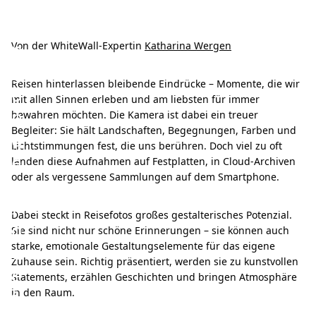
H
ä
n
Von der WhiteWall-Expertin
Katharina Wergen
g
Reisen hinterlassen bleibende Eindrücke – Momente, die wir
u
mit allen Sinnen erleben und am liebsten für immer
n
bewahren möchten. Die Kamera ist dabei ein treuer
Begleiter: Sie hält Landschaften, Begegnungen, Farben und
g
Lichtstimmungen fest, die uns berühren. Doch viel zu oft
e
landen diese Aufnahmen auf Festplatten, in Cloud-Archiven
oder als vergessene Sammlungen auf dem Smartphone.
n
I
Dabei steckt in Reisefotos großes gestalterisches Potenzial.
d
Sie sind nicht nur schöne Erinnerungen – sie können auch
starke, emotionale Gestaltungselemente für das eigene
e
Zuhause sein. Richtig präsentiert, werden sie zu kunstvollen
e
Statements, erzählen Geschichten und bringen Atmosphäre
f
in den Raum.