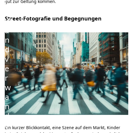
i
gut zur Geltung kommen.
e
Street-Fotografie und Begegnungen
W
a
n
d
v
e
r
w
a
n
d
e
Ein kurzer Blickkontakt, eine Szene auf dem Markt, Kinder