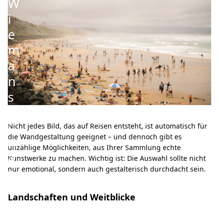
W
i
e
m
a
n
s
e
i
Nicht jedes Bild, das auf Reisen entsteht, ist automatisch für
die Wandgestaltung geeignet – und dennoch gibt es
n
unzählige Möglichkeiten, aus Ihrer Sammlung echte
e
Kunstwerke zu machen. Wichtig ist: Die Auswahl sollte nicht
nur emotional, sondern auch gestalterisch durchdacht sein.
R
e
Landschaften und Weitblicke
i