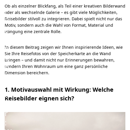
ü
Ob als einzelner Blickfang, als Teil einer kreativen Bilderwand
r
oder als wechselnde Galerie – es gibt viele Möglichkeiten,
R
Reisebilder stilvoll zu integrieren. Dabei spielt nicht nur das
Motiv, sondern auch die Wahl von Format, Material und
e
Hängung eine zentrale Rolle.
i
s
In diesem Beitrag zeigen wir Ihnen inspirierende Ideen, wie
Sie Ihre Reisefotos von der Speicherkarte an die Wand
e
bringen – und damit nicht nur Erinnerungen bewahren,
b
sondern Ihren Wohnraum um eine ganz persönliche
Dimension bereichern.
i
l
1. Motivauswahl mit Wirkung: Welche
d
Reisebilder eignen sich?
e
r
: