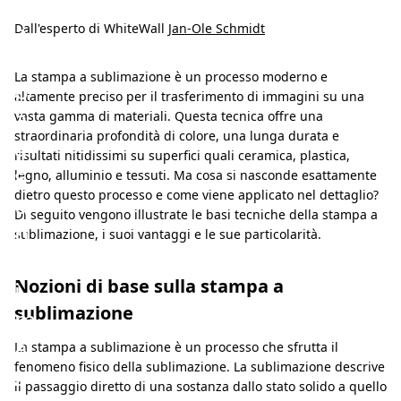
t
a
Dall'esperto di WhiteWall
Jan-Ole Schmidt
m
La stampa a sublimazione è un processo moderno e
p
altamente preciso per il trasferimento di immagini su una
a
vasta gamma di materiali. Questa tecnica offre una
straordinaria profondità di colore, una lunga durata e
a
risultati nitidissimi su superfici quali ceramica, plastica,
s
legno, alluminio e tessuti. Ma cosa si nasconde esattamente
dietro questo processo e come viene applicato nel dettaglio?
u
Di seguito vengono illustrate le basi tecniche della stampa a
b
sublimazione, i suoi vantaggi e le sue particolarità.
l
Nozioni di base sulla stampa a
i
sublimazione
m
a
La stampa a sublimazione è un processo che sfrutta il
fenomeno fisico della sublimazione. La sublimazione descrive
z
il passaggio diretto di una sostanza dallo stato solido a quello