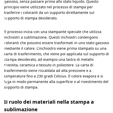
i
gassoso, senza passare prima allo stato liquido. Questo
principio viene utilizzato nel processo di stampa per
o
trasferire i coloranti da un supporto direttamente sul
n
supporto di stampa desiderato.
e
:
Il processo inizia con una stampante speciale che utilizza
inchiostri a sublimazione. Questi inchiostri contengono
i
coloranti che possono essere trasformati in uno stato gassoso
l
mediante il calore. L'inchiostro viene prima stampato su una
carta di trasferimento, che viene poi applicata sul supporto di
m
stampa desiderato, ad esempio una lastra di metallo
e
rivestita, ceramica o tessuto in poliestere. La carta di
trasferimento viene riscaldata ad alta pressione e a
t
temperature fino a 230 gradi Celsius. Il colore evapora e si
o
lega in modo permanente alla superficie o al rivestimento del
supporto di stampa.
d
o
Il ruolo dei materiali nella stampa a
i
sublimazione