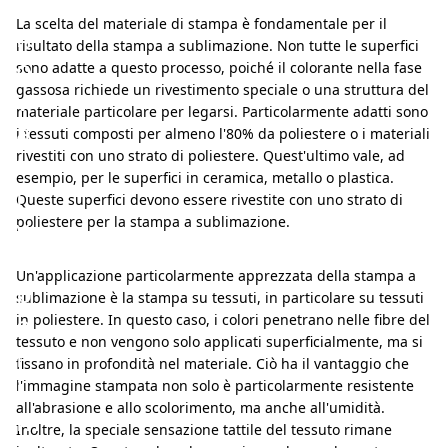
n
La scelta del materiale di stampa è fondamentale per il
n
risultato della stampa a sublimazione. Non tutte le superfici
o
sono adatte a questo processo, poiché il colorante nella fase
gassosa richiede un rivestimento speciale o una struttura del
v
materiale particolare per legarsi. Particolarmente adatti sono
a
i tessuti composti per almeno l'80% da poliestere o i materiali
rivestiti con uno strato di poliestere. Quest'ultimo vale, ad
t
esempio, per le superfici in ceramica, metallo o plastica.
i
Queste superfici devono essere rivestite con uno strato di
v
poliestere per la stampa a sublimazione.
o
Un'applicazione particolarmente apprezzata della stampa a
p
sublimazione è la stampa su tessuti, in particolare su tessuti
e
in poliestere. In questo caso, i colori penetrano nelle fibre del
tessuto e non vengono solo applicati superficialmente, ma si
r
fissano in profondità nel materiale. Ciò ha il vantaggio che
i
l'immagine stampata non solo è particolarmente resistente
all'abrasione e allo scolorimento, ma anche all'umidità.
m
Inoltre, la speciale sensazione tattile del tessuto rimane