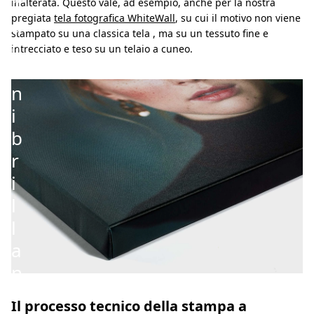
m
inalterata. Questo vale, ad esempio, anche per la nostra
pregiata
tela fotografica WhiteWall
, su cui il motivo non viene
a
stampato su una classica tela , ma su un tessuto fine e
g
intrecciato e teso su un telaio a cuneo.
i
n
i
b
r
i
l
l
a
n
t
Il processo tecnico della stampa a