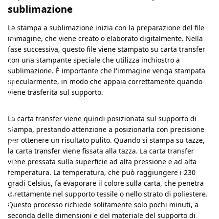
i
sublimazione
e
La stampa a sublimazione inizia con la preparazione del file
d
immagine, che viene creato o elaborato digitalmente. Nella
i
fase successiva, questo file viene stampato su carta transfer
con una stampante speciale che utilizza inchiostro a
l
sublimazione. È importante che l'immagine venga stampata
u
specularmente, in modo che appaia correttamente quando
n
viene trasferita sul supporto.
g
La carta transfer viene quindi posizionata sul supporto di
a
stampa, prestando attenzione a posizionarla con precisione
d
per ottenere un risultato pulito. Quando si stampa su tazze,
la carta transfer viene fissata alla tazza. La carta transfer
u
viene pressata sulla superficie ad alta pressione e ad alta
r
temperatura. La temperatura, che può raggiungere i 230
gradi Celsius, fa evaporare il colore sulla carta, che penetra
a
direttamente nel supporto tessile o nello strato di poliestere.
t
Questo processo richiede solitamente solo pochi minuti, a
seconda delle dimensioni e del materiale del supporto di