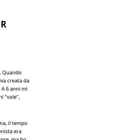
ER
na. Quando
iva creata da
. A 6 anni mi
i "sole",
ma, il tempo
onista era
tore, ma ho