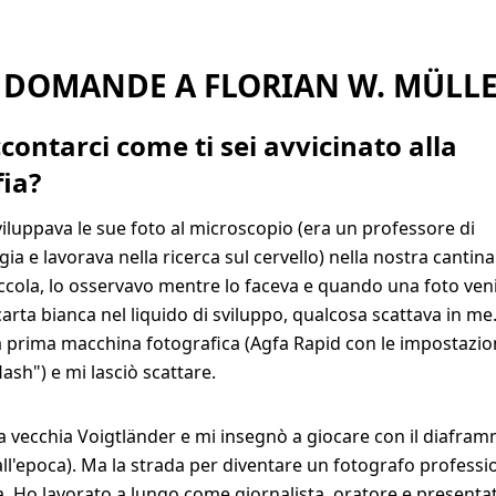
 DOMANDE A FLORIAN W. MÜLL
contarci come ti sei avvicinato alla
afia?
iluppava le sue foto al microscopio (era un professore di
ia e lavorava nella ricerca sul cervello) nella nostra canti
ccola, lo osservavo mentre lo faceva e quando una foto ven
carta bianca nel liquido di sviluppo, qualcosa scattava in me
a prima macchina fotografica (Agfa Rapid con le impostazion
lash") e mi lasciò scattare.
a vecchia Voigtländer e mi insegnò a giocare con il diafram
 all'epoca). Ma la strada per diventare un fotografo professi
. Ho lavorato a lungo come giornalista, oratore e presenta