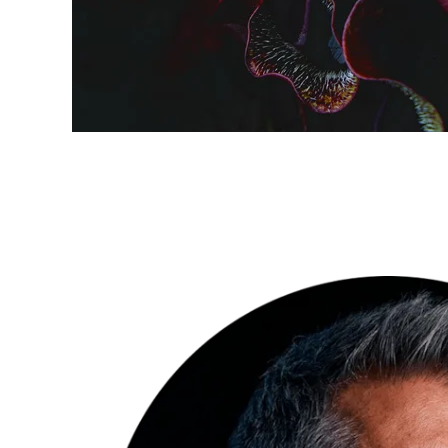
INSPIRATION
Affascinanti
prospettive
della natura
di Florian W.
Müller