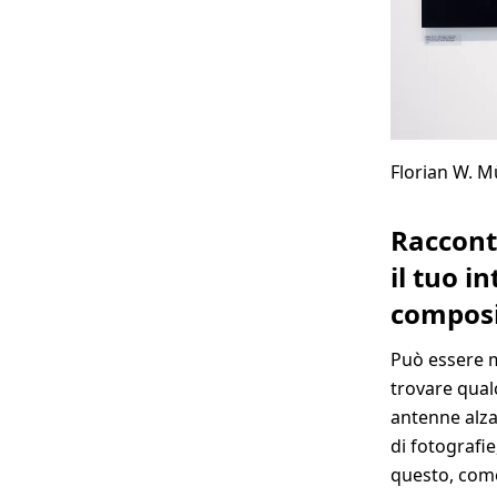
Florian W. M
Racconta
il tuo i
composiz
Può essere m
trovare qual
antenne alza
di fotografi
questo, come 