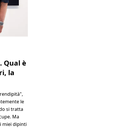
. Qual è
i, la
rendipità",
ntemente le
o si tratta
 cupe. Ma
 miei dipinti