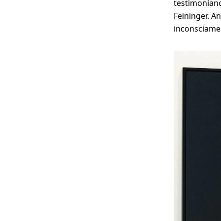
testimoniano 
Feininger. A
inconsciamen