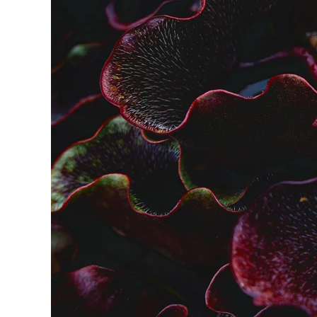
Fot
passe