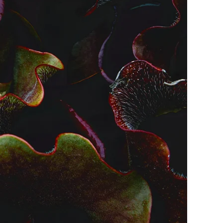
o con cornice
WhiteWall Design
Pop Art
Edition by Studio
Besau-Marguerre