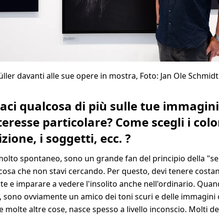
üller davanti alle sue opere in mostra, Foto: Jan Ole Schmidt
ci qualcosa di più sulle tue immagini
nteresse particolare? Come scegli i color
ione, i soggetti, ecc. ?
olto spontaneo, sono un grande fan del principio della "se
cosa che non stavi cercando. Per questo, devi tenere costa
te e imparare a vedere l'insolito anche nell'ordinario. Quand
e, sono ovviamente un amico dei toni scuri e delle immagini
molte altre cose, nasce spesso a livello inconscio. Molti dei