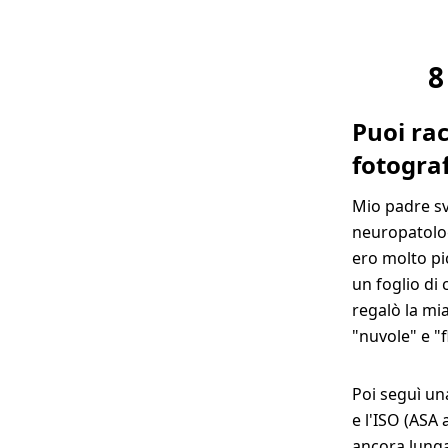
8
Puoi rac
fotogr
Mio padre sv
neuropatolog
ero molto pi
un foglio di 
regalò la mi
"nuvole" e "f
Poi seguì un
e l'ISO (ASA
ancora lunga