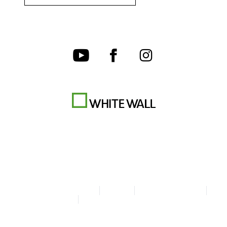
Algemene Voorwaarden
Privacy
Cookie-instellingen
Colofon
Verklaring over toegankelijkheid
© Copyright WhiteWall 2026