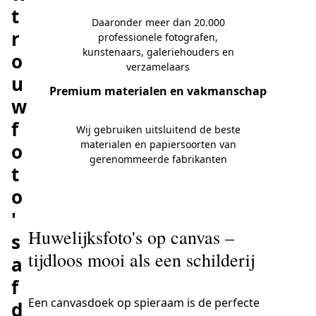
t
Daaronder meer dan 20.000
r
professionele fotografen,
kunstenaars, galeriehouders en
o
verzamelaars
u
Premium materialen en vakmanschap
w
f
Wij gebruiken uitsluitend de beste
materialen en papiersoorten van
o
gerenommeerde fabrikanten
t
o
'
Huwelijksfoto's op canvas –
s
tijdloos mooi als een schilderij
a
f
Een canvasdoek op spieraam is de perfecte
d