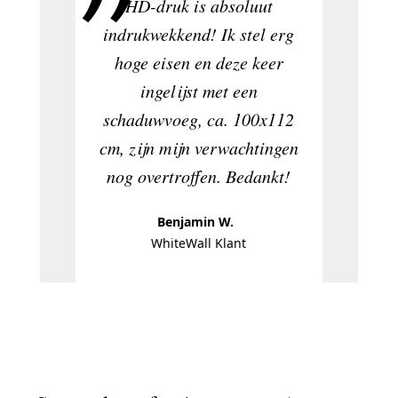
HD-druk is absoluut
indrukwekkend! Ik stel erg
hoge eisen en deze keer
De kwal
ingelijst met een
prints 
schaduwvoeg, ca. 100x112
cm, zijn mijn verwachtingen
nog overtroffen. Bedankt!
Benjamin W.
WhiteWall Klant