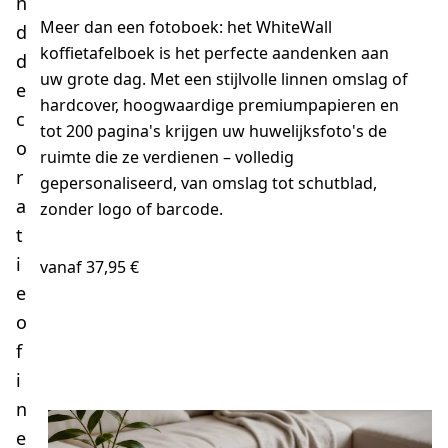
n
Meer dan een fotoboek: het WhiteWall
d
koffietafelboek is het perfecte aandenken aan
d
uw grote dag. Met een stijlvolle linnen omslag of
e
hardcover, hoogwaardige premiumpapieren en
c
tot 200 pagina's krijgen uw huwelijksfoto's de
o
ruimte die ze verdienen – volledig
r
gepersonaliseerd, van omslag tot schutblad,
a
zonder logo of barcode.
t
i
vanaf 37,95 €
e
o
Ontwerp nu
f
i
n
e