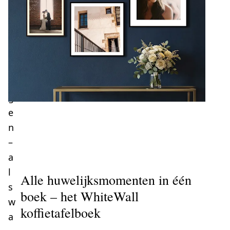
n
n
e
r
i
n
g
e
n
–
a
l
Alle huwelijksmomenten in één
s
boek – het WhiteWall
w
koffietafelboek
a