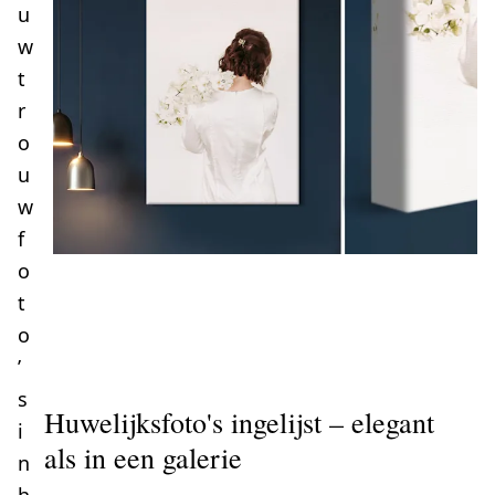
u
w
t
r
o
u
w
f
o
t
o
’
s
Huwelijksfoto's ingelijst – elegant
i
als in een galerie
n
h