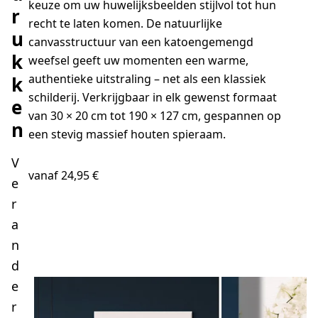
keuze om uw huwelijksbeelden stijlvol tot hun
r
recht te laten komen. De natuurlijke
u
canvasstructuur van een katoengemengd
k
weefsel geeft uw momenten een warme,
authentieke uitstraling – net als een klassiek
k
schilderij. Verkrijgbaar in elk gewenst formaat
e
van 30 × 20 cm tot 190 × 127 cm, gespannen op
n
een stevig massief houten spieraam.
V
vanaf 24,95 €
e
r
a
NU MAKEN
n
d
e
r