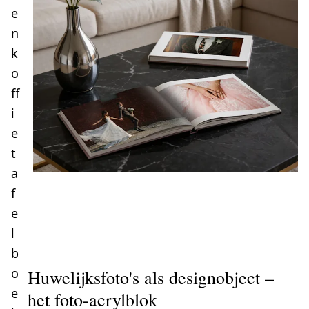
e
n
k
o
ff
i
e
t
a
f
e
l
b
o
Huwelijksfoto's als designobject –
e
het foto-acrylblok