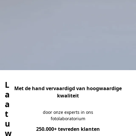
L
Met de hand vervaardigd van hoogwaardige
a
kwaliteit
a
t
door onze experts in ons
fotolaboratorium
u
250.000+ tevreden klanten
w