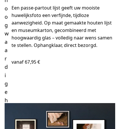
Een passe-partout lijst geeft uw mooiste
o
huwelijksfoto een verfijnde, tijdloze
o
aanwezigheid. Op maat gemaakte houten lijst
g
en museumkarton, gecombineerd met
w
hoogwaardig glas – volledig naar wens samen
a
te stellen. Ophangklaar, direct bezorgd.
a
r
vanaf 67,95 €
d
i
NU MAKEN
g
e
h
e
r
i