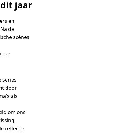
dit jaar
pers en
 Na de
ische scènes
it de
e series
ht door
a's als
reld om ons
issing,
e reflectie