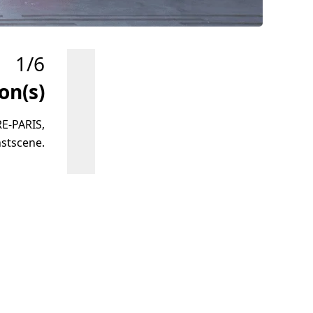
1/6
on(s)
"Uprooted" -
RE-PARIS,
Matte plexiglas afdrukken
voeg
nstscene.