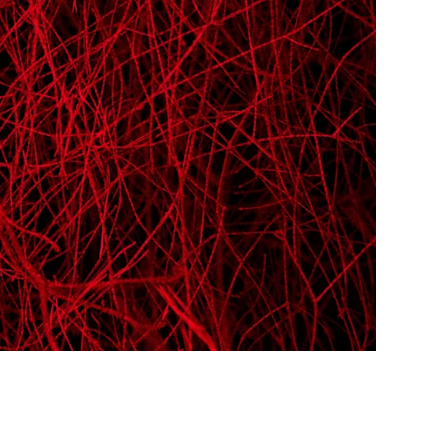
n Pop Art-lijst
WhiteWall Design
Edition by Studio
Besau-Marguerre