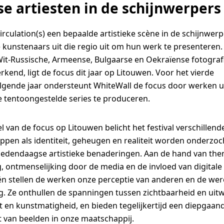
e artiesten in de schijnwerpers 
Circulation(s) een bepaalde artistieke scène in de schijnwer
 kunstenaars uit die regio uit om hun werk te presenteren.
it-Russische, Armeense, Bulgaarse en Oekraïense fotograf
rkend, ligt de focus dit jaar op Litouwen. Voor het vierde
lgende jaar ondersteunt WhiteWall de focus door werken u
e tentoongestelde series te produceren.
l van de focus op Litouwen belicht het festival verschillend
ppen als identiteit, geheugen en realiteit worden onderzoc
edendaagse artistieke benaderingen. Aan de hand van them
, ontmenselijking door de media en de invloed van digitale
ën stellen de werken onze perceptie van anderen en de we
g. Ze onthullen de spanningen tussen zichtbaarheid en uitw
it en kunstmatigheid, en bieden tegelijkertijd een diepgaand
 van beelden in onze maatschappij.