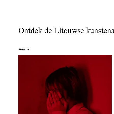
wordt vanaf 5 april
gehouden in Parijs
Ontdek de Litouwse kunstena
Künstler