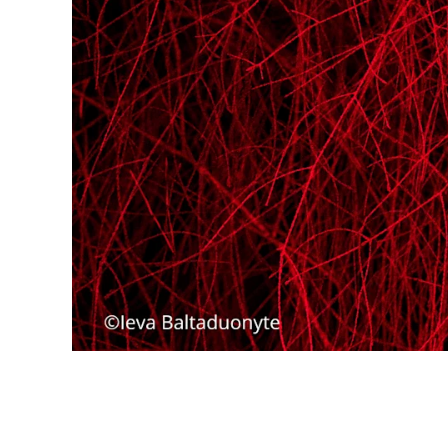
Galerieli
passe-p
Festival
Circulation(s)