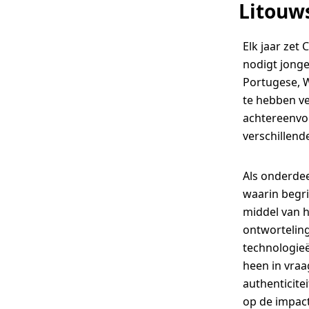
Litouws
2025 |
WhiteWall
partner for
Elk jaar zet 
the 4th time
nodigt jonge
Portugese, W
WhiteWall,
te hebben ve
partner van
achtereenvo
verschillend
het
Circulation(s)
Als onderdee
2025
waarin begri
middel van h
fotofestival
ontworteling
technologie
Het Europese festival
heen in vraa
gewijd aan jonge
authenticite
op de impact
Europese fotografie