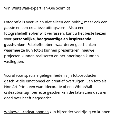
a
d
Van WhiteWall-expert
Jan-Ole Schmidt
e
Fotografie is voor velen niet alleen een hobby, maar ook een
a
passie en een creatieve uitingsvorm. Als u een
u
fotografieliefhebber wilt verrassen, kunt u het beste kiezen
voor
persoonlijke, hoogwaardige en inspirerende
-
geschenken
. Fotoliefhebbers waarderen geschenken
i
waarmee ze hun foto's kunnen presenteren, nieuwe
projecten kunnen realiseren en herinneringen kunnen
d
vastleggen.
e
e
Vooral voor speciale gelegenheden zijn fotoproducten
geschikt die emotioneel en creatief overtuigen. Een foto als
ë
Fine Art Print, een wanddecoratie of een WhiteWall-
n
cadeaubon zijn perfecte geschenken die laten zien dat u er
v
goed over heeft nagedacht.
o
WhiteWall-cadeaubonnen
zijn bijzonder veelzijdig en kunnen