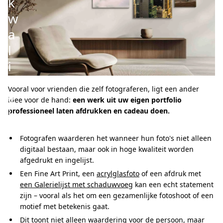
k
w
a
l
i
t
Vooral voor vrienden die zelf fotograferen, ligt een ander
e
idee voor de hand:
een werk uit uw eigen portfolio
i
professioneel laten afdrukken en cadeau doen.
t
Fotografen waarderen het wanneer hun foto's niet alleen
digitaal bestaan, maar ook in hoge kwaliteit worden
afgedrukt en ingelijst.
Een Fine Art Print, een
acrylglasfoto
of een afdruk met
een Galerielijst met schaduwvoeg
kan een echt statement
zijn – vooral als het om een gezamenlijke fotoshoot of een
motief met betekenis gaat.
Dit toont niet alleen waardering voor de persoon, maar