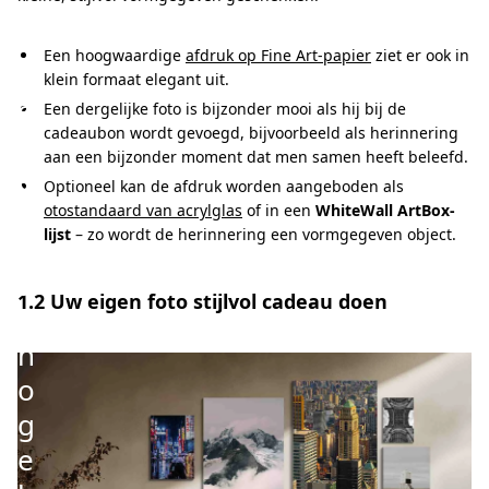
a
t
Een hoogwaardige
afdruk op Fine Art-papier
ziet er ook in
i
klein formaat elegant uit.
e
Een dergelijke foto is bijzonder mooi als hij bij de
cadeaubon wordt gevoegd, bijvoorbeeld als herinnering
f
aan een bijzonder moment dat men samen heeft beleefd.
e
Optioneel kan de afdruk worden aangeboden als
n
otostandaard van acrylglas
of in een
WhiteWall ArtBox-
lijst
– zo wordt de herinnering een vormgegeven object.
v
a
1.2 Uw eigen foto stijlvol cadeau doen
n
h
o
g
e