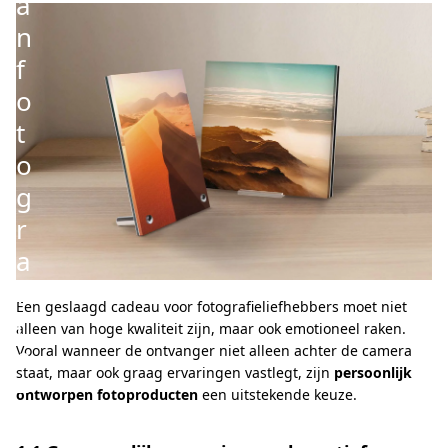
a
n
f
o
t
o
g
r
a
f
Een geslaagd cadeau voor fotografieliefhebbers moet niet
i
alleen van hoge kwaliteit zijn, maar ook emotioneel raken.
e
Vooral wanneer de ontvanger niet alleen achter de camera
staat, maar ook graag ervaringen vastlegt, zijn
persoonlijk
–
ontworpen fotoproducten
een uitstekende keuze.
P