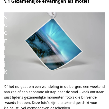
e
1.1 Gezamenlijke ervaringen als motief
r
s
o
o
n
l
i
j
k
,
c
Of het nu gaat om een wandeling in de bergen, een weekend
aan zee of een spontane uitstap naar de stad – vaak ontstaan
r
juist tijdens gezamenlijke momenten foto's die
blijvende
e
waarde
hebben. Deze foto's zijn uitstekend geschikt voor
kleine, stijlvol vormgegeven geschenken.