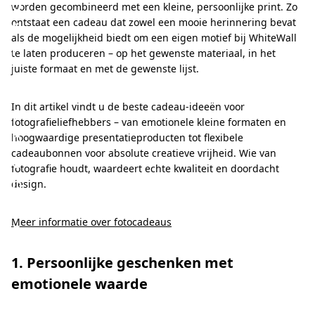
o
worden gecombineerd met een kleine, persoonlijke print. Zo
r
ontstaat een cadeau dat zowel een mooie herinnering bevat
als de mogelijkheid biedt om een eigen motief bij WhiteWall
l
te laten produceren – op het gewenste materiaal, in het
i
juiste formaat en met de gewenste lijst.
e
In dit artikel vindt u de beste cadeau-ideeën voor
f
fotografieliefhebbers – van emotionele kleine formaten en
h
hoogwaardige presentatieproducten tot flexibele
cadeaubonnen voor absolute creatieve vrijheid. Wie van
e
fotografie houdt, waardeert echte kwaliteit en doordacht
b
design.
b
Meer informatie over fotocadeaus
e
r
1. Persoonlijke geschenken met
s
emotionele waarde
v