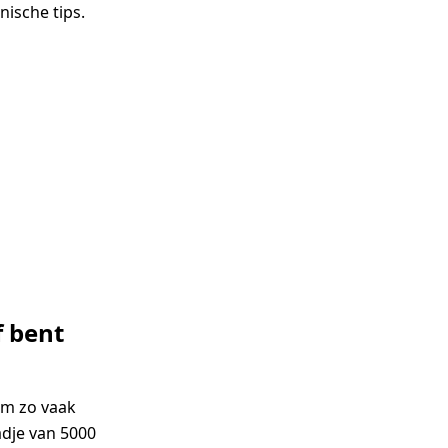
nische tips.
f bent
om zo vaak
tadje van 5000