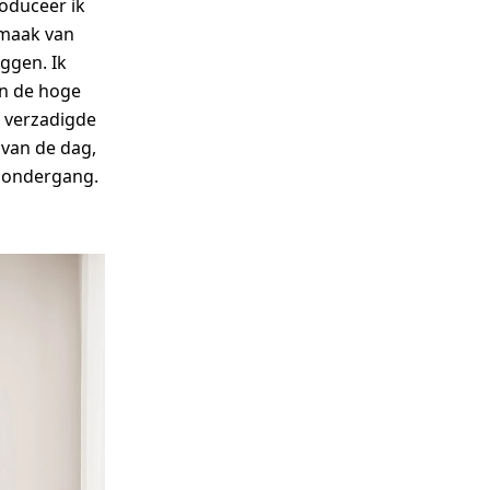
roduceer ik
 maak van
eggen. Ik
an de hoge
t verzadigde
 van de dag,
sondergang.