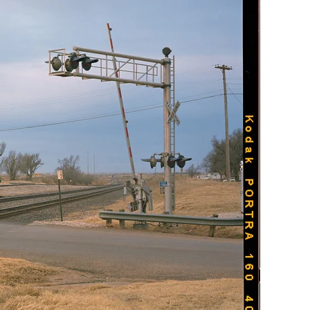
n Pop Art-lijst
WhiteWall Design
Edition by Studio
Besau-Marguerre