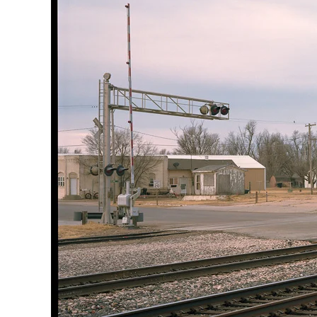
Galerieli
passe-p