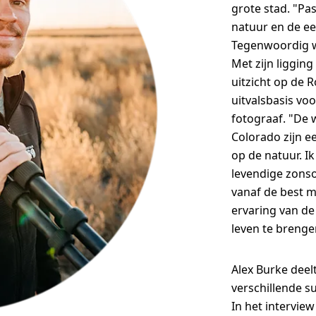
grote stad. "Pas
natuur en de e
Tegenwoordig w
Met zijn liggin
uitzicht op de 
uitvalsbasis vo
fotograaf. "De 
Colorado zijn e
op de natuur. I
levendige zons
vanaf de best mo
ervaring van de
leven te brengen
Alex Burke deelt
verschillende s
In het interview