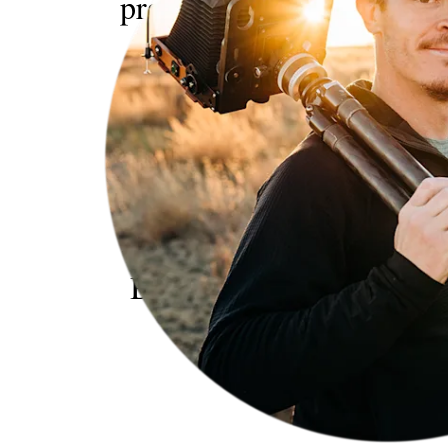
prairies
op
deze
manier
te
zien” –
Alex
Burke