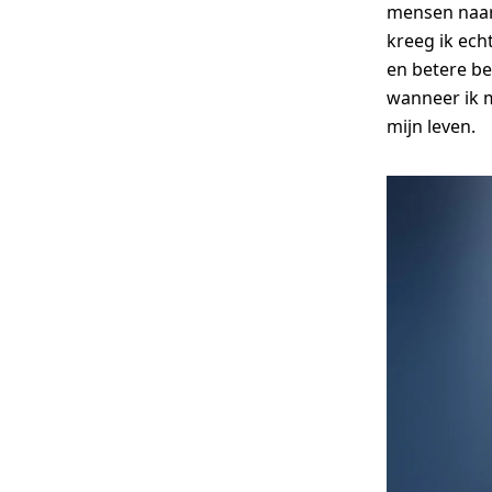
mensen naar 
kreeg ik ech
en betere be
wanneer ik m
mijn leven.