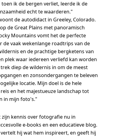
 toen ik de bergen verliet, leerde ik de
enzaamheid echt te waarderen."
oont de autodidact in Greeley, Colorado.
g op de Great Plains met panoramisch
Rocky Mountains vomt het de perfecte
or de vaak wekenlange roadtrips van de
wildernis en de prachtige bergketens van
en plek waar iedereen verliefd kan worden
k trek diep de wildernis in om de meest
opgangen en zonsondergangen te beleven
gelijke locatie. Mijn doel is de hele
 reis en het majestueuze landschap tot
 in mijn foto's."
 zijn kennis over fotografie nu in
uccesvolle e-books en een educatieve blog.
 vertelt hij wat hem inspireert, en geeft hij