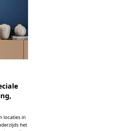
eciale
ing,
 locaties in
nderzijds het