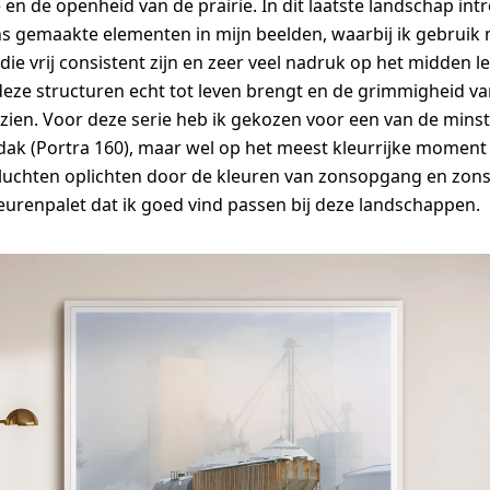
en de openheid van de prairie. In dit laatste landschap int
s gemaakte elementen in mijn beelden, waarbij ik gebruik
die vrij consistent zijn en zeer veel nadruk op het midden l
 deze structuren echt tot leven brengt en de grimmigheid v
n zien. Voor deze serie heb ik gekozen voor een van de mins
dak (Portra 160), maar wel op het meest kleurrijke moment
luchten oplichten door de kleuren van zonsopgang en zon
leurenpalet dat ik goed vind passen bij deze landschappen.