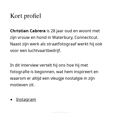
C
h
Kort profiel
r
i
Christian Cabrera
is 28 jaar oud en woont met
s
zijn vrouw en hond in Waterbury, Connecticut.
t
Naast zijn werk als straatfotograaf werkt hij ook
i
voor een luchtvaartbedrijf.
a
n
In dit interview vertelt hij ons hoe hij met
fotografie is begonnen, wat hem inspireert en
C
waarom er altijd een vleugje nostalgie in zijn
a
motieven zit.
b
r
Instagram
e