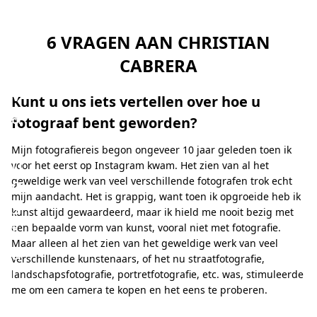
v
o
6 VRAGEN AAN CHRISTIAN
e
CABRERA
l
v
Kunt u ons iets vertellen over hoe u
a
fotograaf bent geworden?
n
Mijn fotografiereis begon ongeveer 10 jaar geleden toen ik
n
voor het eerst op Instagram kwam. Het zien van al het
o
geweldige werk van veel verschillende fotografen trok echt
mijn aandacht. Het is grappig, want toen ik opgroeide heb ik
s
kunst altijd gewaardeerd, maar ik hield me nooit bezig met
t
een bepaalde vorm van kunst, vooral niet met fotografie.
Maar alleen al het zien van het geweldige werk van veel
a
verschillende kunstenaars, of het nu straatfotografie,
l
landschapsfotografie, portretfotografie, etc. was, stimuleerde
me om een camera te kopen en het eens te proberen.
g