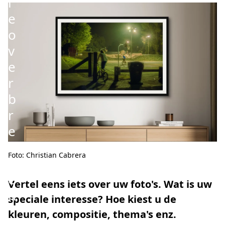
i
e
o
v
e
r
b
r
e
n
Foto: Christian Cabrera
g
e
Vertel eens iets over uw foto's. Wat is uw
n
speciale interesse? Hoe kiest u de
”
kleuren, compositie, thema's enz.