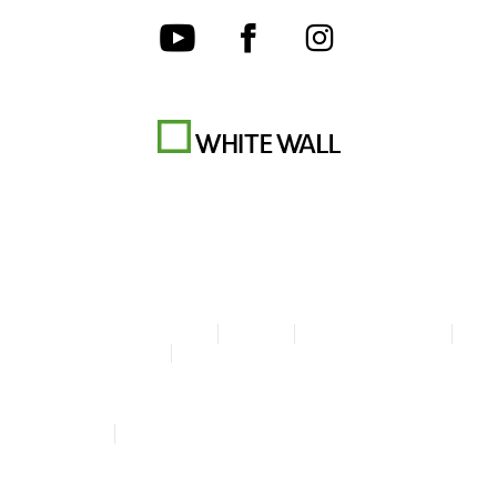
Algemene Voorwaarden
Privacy
Cookie-instellingen
Colofon
Verklaring over toegankelijkheid
© Copyright WhiteWall 2026
* Alle prijzen incl. btw en excl. verzending