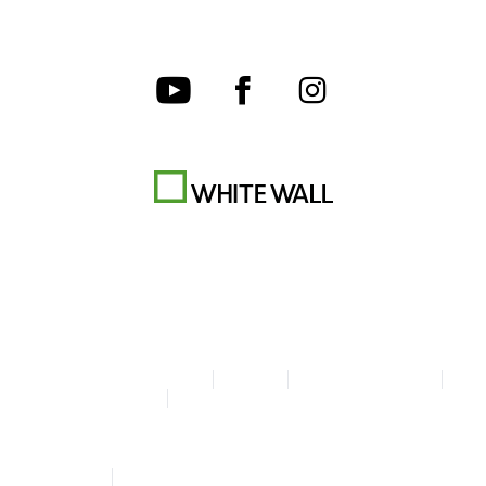
Algemene Voorwaarden
Privacy
Cookie-instellingen
Colofon
Verklaring over toegankelijkheid
© Copyright WhiteWall 2026
* Alle prijzen incl. btw en excl. verzending