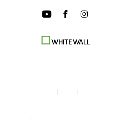
Algemene Voorwaarden
Privacy
Cookie-instellingen
Colofon
Verklaring over toegankelijkheid
© Copyright WhiteWall 2026
* Alle prijzen incl. btw en excl. verzending