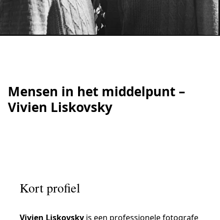
IRATION
Mensen in het middelpunt –
Vivien Liskovsky
Kort profiel
Vivien Liskovsky
is een professionele fotografe