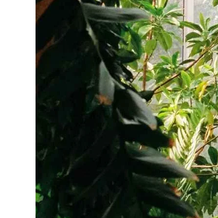
Galerieli
passe-p