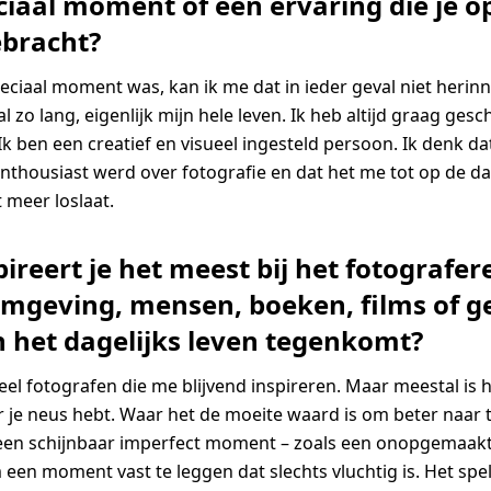
ciaal moment of een ervaring die je op
ebracht?
peciaal moment was, kan ik me dat in ieder geval niet herinn
l zo lang, eigenlijk mijn hele leven. Ik heb altijd graag gesc
Ik ben een creatief en visueel ingesteld persoon. Ik denk d
enthousiast werd over fotografie en dat het me tot op de d
 meer loslaat.
ireert je het meest bij het fotografere
omgeving, mensen, boeken, films of 
in het dagelijks leven tegenkomt?
 veel fotografen die me blijvend inspireren. Maar meestal is 
or je neus hebt. Waar het de moeite waard is om beter naar t
 een schijnbaar imperfect moment – zoals een onopgemaakt
een moment vast te leggen dat slechts vluchtig is. Het spel