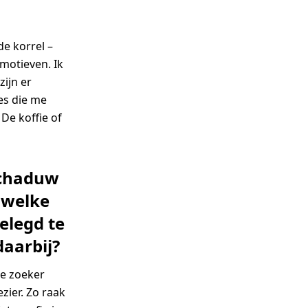
de korrel –
 motieven. Ik
zijn er
es die me
De koffie of
 schaduw
 welke
elegd te
daarbij?
de zoeker
zier. Zo raak