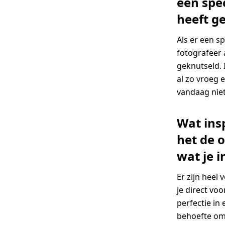
een spe
heeft g
Als er een s
fotografeer a
geknutseld. 
al zo vroeg 
vandaag niet
Wat insp
het de 
wat je 
Er zijn heel
je direct vo
perfectie in
behoefte om 