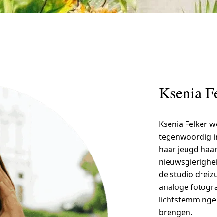
Ksenia F
Ksenia Felker 
tegenwoordig in
haar jeugd haar
nieuwsgierighei
de studio dreizu
analoge fotogra
lichtstemmingen
brengen.