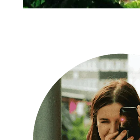
Interview
met Ksenia
Felker -
Analoge
esthetiek
herontdekt