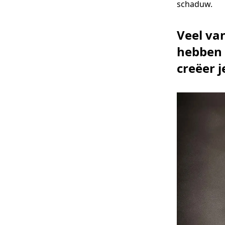
schaduw.
Veel van
hebben 
creëer j