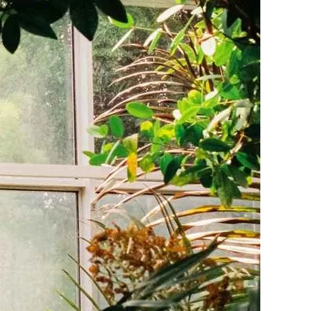
n Pop Art-lijst
WhiteWall Design
Edition by Studio
Besau-Marguerre