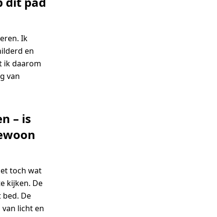
 dit pad
eren. Ik
hilderd en
at ik daarom
ag van
n – is
gewoon
het toch wat
e kijken. De
 bed. De
 van licht en