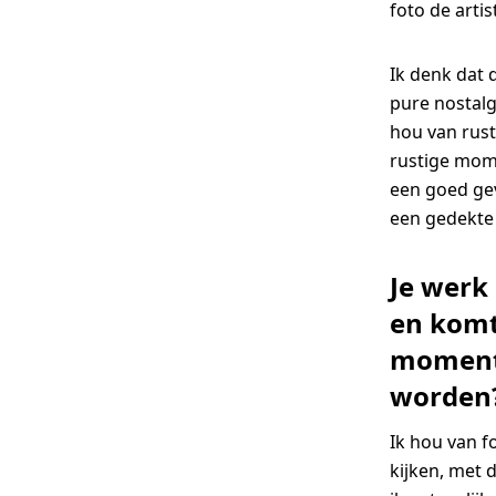
foto de artis
Ik denk dat 
pure nostalg
hou van rusti
rustige mome
een goed gev
een gedekte 
Je werk 
en komt
momente
worden?
Ik hou van f
kijken, met 