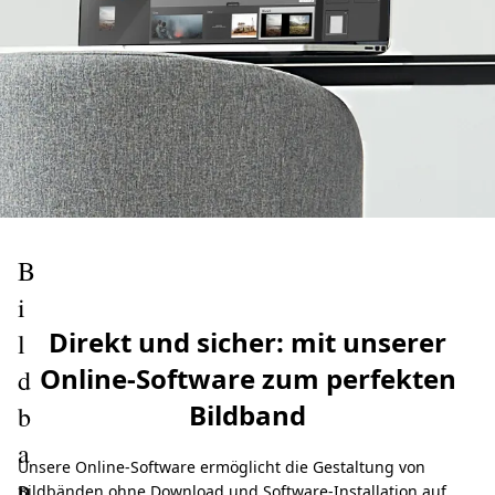
B
i
Direkt und sicher: mit unserer
l
Online-Software zum perfekten
d
Bildband
b
a
Unsere Online-Software ermöglicht die Gestaltung von
n
Bildbänden ohne Download und Software-Installation auf