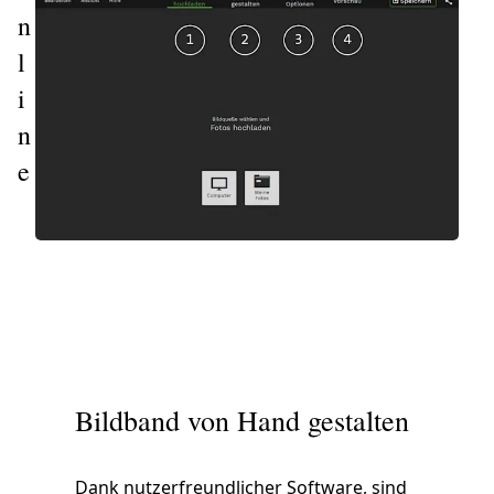
n
l
i
n
e
 gestalten
Bildband von Hand gestalten
Dank nutzerfreundlicher Software, sind