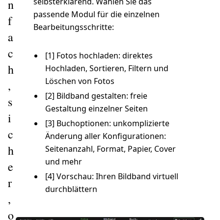
selbsterklärend. Wählen Sie das
n
passende Modul für die einzelnen
f
Bearbeitungsschritte:
a
c
[1] Fotos hochladen: direktes
h
Hochladen, Sortieren, Filtern und
Löschen von Fotos
,
[2] Bildband gestalten: freie
s
Gestaltung einzelner Seiten
i
[3] Buchoptionen: unkomplizierte
c
Änderung aller Konfigurationen:
h
Seitenanzahl, Format, Papier, Cover
und mehr
e
[4] Vorschau: Ihren Bildband virtuell
r
durchblättern
,
o