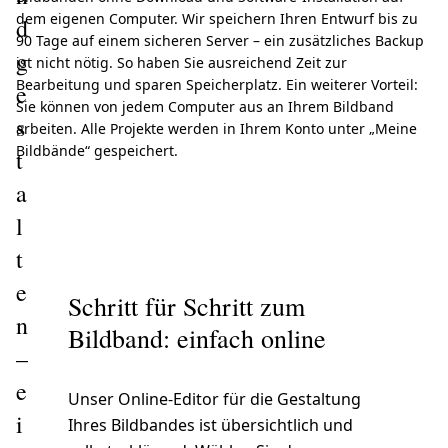
dem eigenen Computer. Wir speichern Ihren Entwurf bis zu
d
90 Tage auf einem sicheren Server – ein zusätzliches Backup
g
ist nicht nötig. So haben Sie ausreichend Zeit zur
Bearbeitung und sparen Speicherplatz. Ein weiterer Vorteil:
e
Sie können von jedem Computer aus an Ihrem Bildband
s
arbeiten. Alle Projekte werden in Ihrem Konto unter „Meine
Bildbände“ gespeichert.
t
a
l
t
e
Schritt für Schritt zum
n
Bildband: einfach online
–
e
Unser Online-Editor für die Gestaltung
i
Ihres Bildbandes ist übersichtlich und