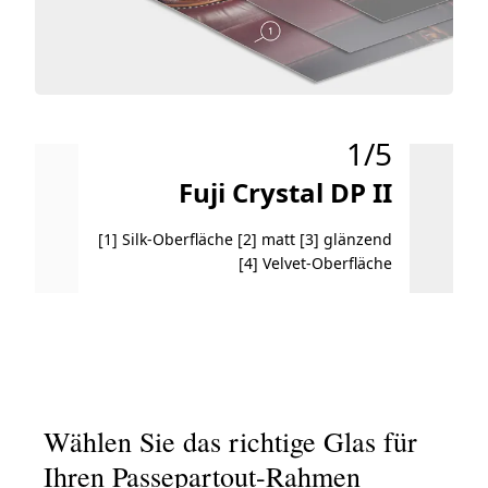
1/5
Fuji Crystal DP II
[1] Silk-Oberfläche [2] matt [3] glänzend
Spiegel
[4] Velvet-Oberfläche
Wählen Sie das richtige Glas für
Ihren Passepartout-Rahmen