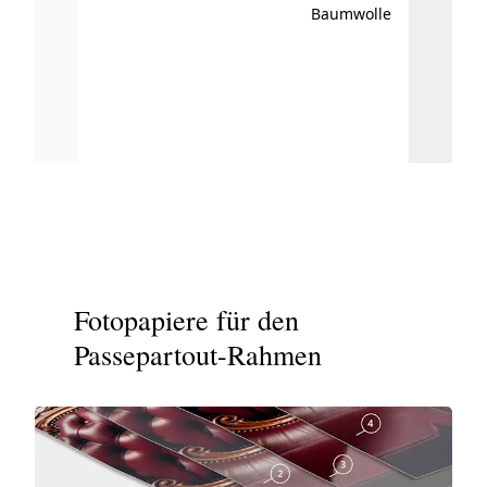
Baumwolle
Gramma
Optisc
Fotopapiere für den
Passepartout-Rahmen