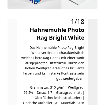
1/18
Hahnemühle Photo
H
Rag Bright White
Das Hahnemühle Photo Rag Bright
Hahnemü
White vereint die charakteristisch
weiche Photo Rag Haptik mit einer sanft
Baumwo
ausgeprägten Filzstruktur. Durch den
hohen Weißgrad erzeugt es brilliante
Oberfl
Farben und kann starke Kontraste sehr
dem
gut wiedergeben.
Allro
Grammatur: 310 g/m² | Weißgrad:
Kunstr
99,5% | Dmax: 1,7 | Glanzgrad: matt |
Oberfläche: leicht strukturiert |
Optische Aufheller: ja | Material: 100%
S