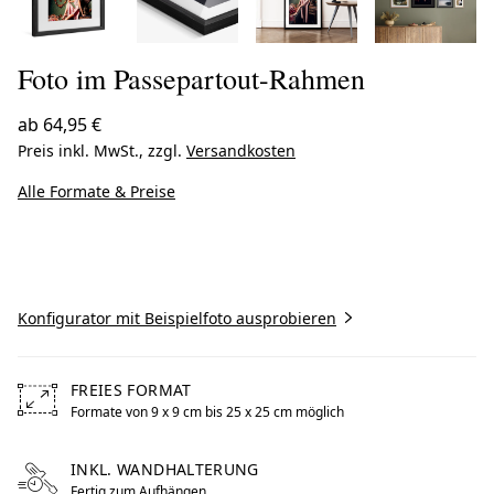
Foto im Passepartout-Rahmen
ab
64,95 €
Preis inkl. MwSt., zzgl.
Versandkosten
Alle Formate & Preise
Jetzt gestalten
Konfigurator mit Beispielfoto ausprobieren
FREIES FORMAT
Formate von 9 x 9 cm bis 25 x 25 cm möglich
Free formats from 9 by centimeters to 25 by centimeters 
INKL. WANDHALTERUNG
Fertig zum Aufhängen