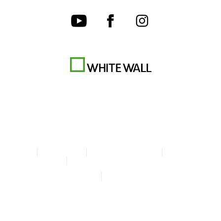
AGB
Datenschutz
Cookie-Einstellungen
Impressum
Erklärung zur Barrierefreiheit
© Copyright WhiteWall 2026
* Alle Preise inkl. MwSt. zzgl. Versand