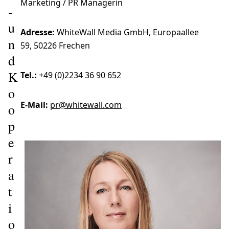
Marketing / PR Managerin
-
u
Adresse:
WhiteWall Media GmbH, Europaallee
n
59, 50226 Frechen
d
K
Tel.:
+49 (0)2234 36 90 652
o
E-Mail:
pr@whitewall.com
o
p
e
r
a
t
i
o