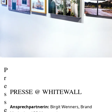
P
r
e
PRESSE @ WHITEWALL
s
s
Ansprechpartnerin:
Birgit Wenners, Brand
e