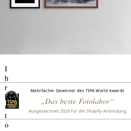
I
h
r
Mehrfacher Gewinner des TIPA World Awards
F
„Das beste Fotolabor“
o
Ausgezeichnet 2026 für die Shopify-Anbindung
t
o