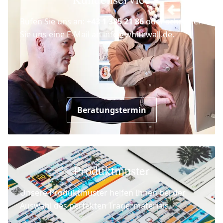
Rufen Sie uns an:
+43 1 385 21 86
oder schreiben
Sie uns eine E-Mail an info@whitewall.de.
Beratungstermin
Produktmuster
Unsere Produktmuster helfen Ihnen bei der
Auswahl des perfekten Trägermaterials.