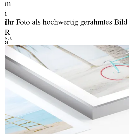
m
i
Ihr Foto als hochwertig gerahmtes Bild
t
R
NEU
a
h
m
e
n
 gestalten