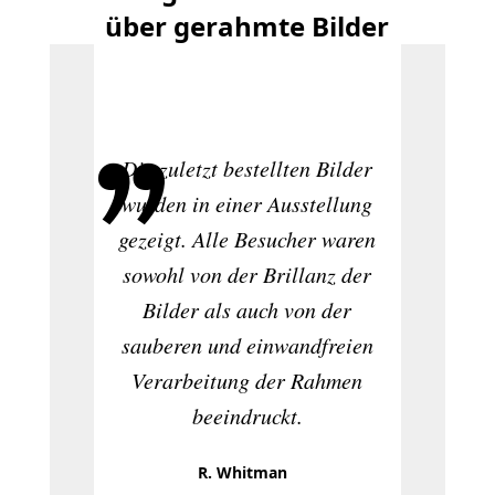
über gerahmte Bilder
Die ü
der Whi
Die zuletzt bestellten Bilder
mich 
wurden in einer Ausstellung
dazu 
gezeigt. Alle Besucher waren
sowohl von der Brillanz der
großfo
Bilder als auch von der
Acryl
sauberen und einwandfreien
bes
Verarbeitung der Rahmen
Prod
beeindruckt.
abso
begeis
R. Whitman
w