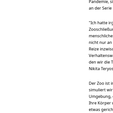
Pandemie, s
an der Serie
"Ich hatte 
Zooschließun
menschlicher
nicht nur an
Reize inzwis
Verhaltenswe
den wir die 
Nikita Teryo
Der Zoo ist i
simuliert wir
Umgebung, g
Ihre Körper 
etwas gerich