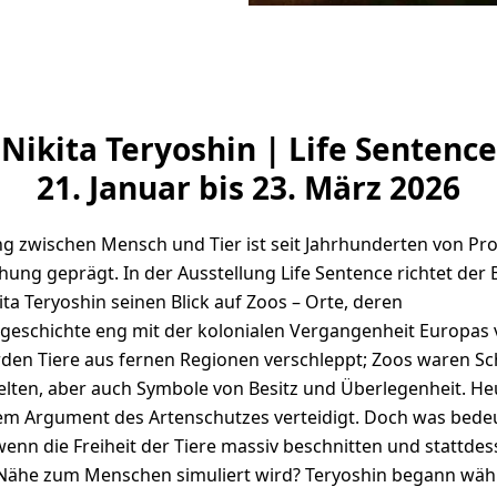
Nikita Teryoshin | Life Sentence
21. Januar bis 23. März 2026
g zwischen Mensch und Tier ist seit Jahrhunderten von Pr
ng geprägt. In der Ausstellung Life Sentence richtet der B
ita Teryoshin seinen Blick auf Zoos – Orte, deren
eschichte eng mit der kolonialen Vergangenheit Europas v
urden Tiere aus fernen Regionen verschleppt; Zoos waren S
elten, aber auch Symbole von Besitz und Überlegenheit. H
dem Argument des Artenschutzes verteidigt. Doch was bede
wenn die Freiheit der Tiere massiv beschnitten und stattdes
 Nähe zum Menschen simuliert wird? Teryoshin begann wäh