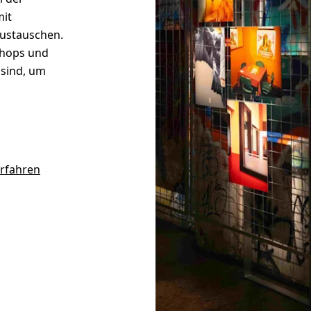
mit
austauschen.
hops und
 sind, um
rfahren