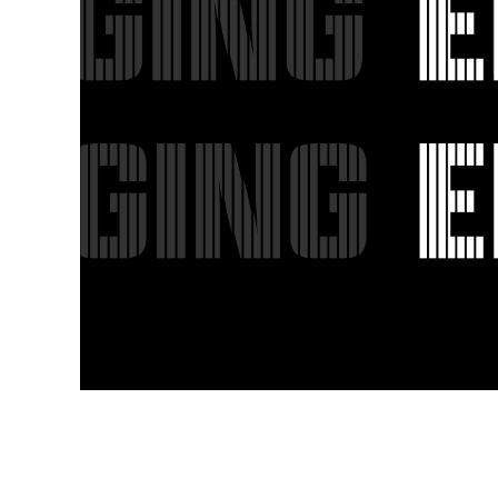
Fo
Passe
Ra