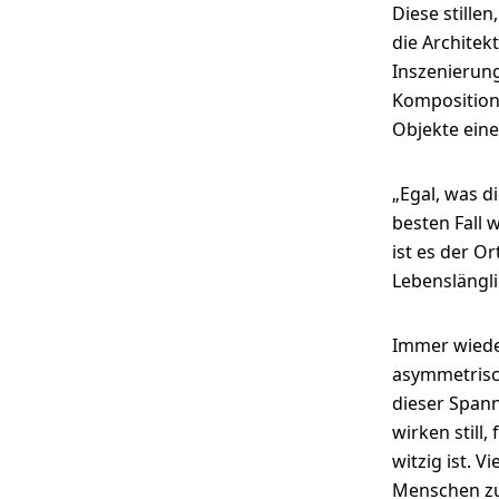
Diese stille
die Architek
Inszenierung
Kompositione
Objekte eine
„Egal, was d
besten Fall 
ist es der O
Lebenslängli
Immer wieder
asymmetrisc
dieser Spann
wirken still,
witzig ist. 
Menschen zu 