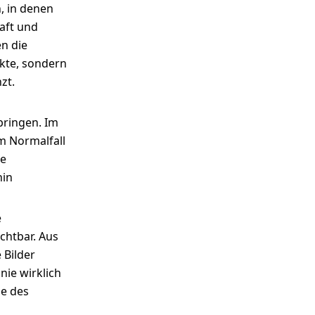
, in denen
haft und
en die
ekte, sondern
zt.
bringen. Im
m Normalfall
se
hin
e
chtbar. Aus
 Bilder
 nie wirklich
le des