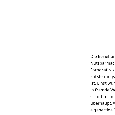
Die Beziehun
Nutzbarmachu
Fotograf Nik
Entstehungsg
ist. Einst w
in fremde W
sie oft mit 
überhaupt, 
eigenartige