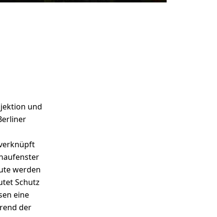
ojektion und
erliner
erknüpft
chaufenster
eute werden
utet Schutz
sen eine
rend der