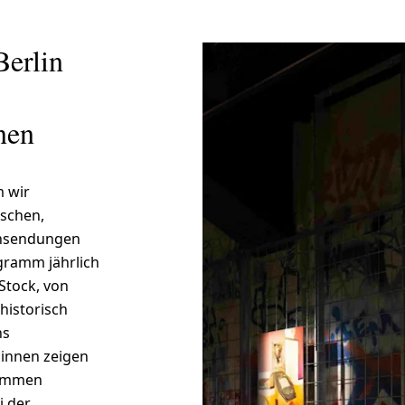
Berlin
nen
m wir
rschen,
insendungen
gramm jährlich
 Stock, von
 historisch
ns
*innen zeigen
kommen
i der