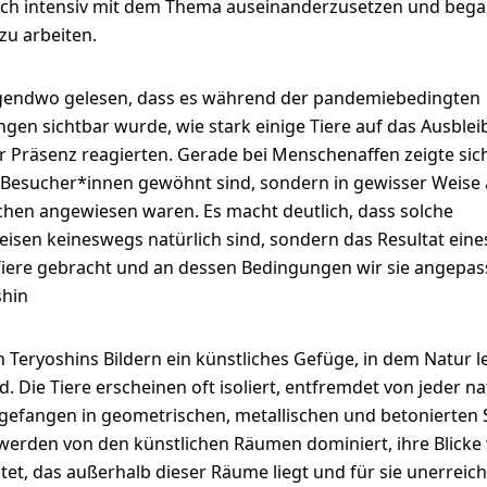
ich intensiv mit dem Thema auseinanderzusetzen und bega
 zu arbeiten.
irgendwo gelesen, dass es während der pandemiebedingten
gen sichtbar wurde, wie stark einige Tiere auf das Ausblei
 Präsenz reagierten. Gerade bei Menschenaffen zeigte sich
 Besucher*innen gewöhnt sind, sondern in gewisser Weise 
chen angewiesen waren. Es macht deutlich, dass solche
isen keineswegs natürlich sind, sondern das Resultat eine
Tiere gebracht und an dessen Bedingungen wir sie angepas
shin
n Teryoshins Bildern ein künstliches Gefüge, in dem Natur l
d. Die Tiere erscheinen oft isoliert, entfremdet von jeder na
efangen in geometrischen, metallischen und betonierten 
werden von den künstlichen Räumen dominiert, ihre Blicke
tet, das außerhalb dieser Räume liegt und für sie unerreich