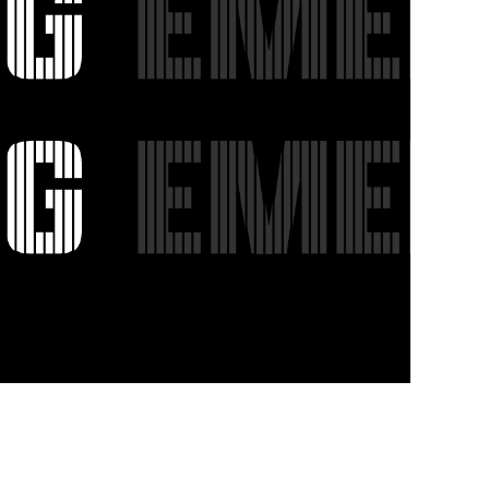
to im Pop Art
WhiteWall Design
Rahmen
Edition by Studio
Besau-Marguerre