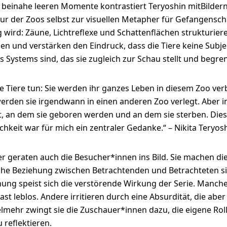
n, beinahe leeren Momente kontrastiert Teryoshin mitBildern
tur der Zoos selbst zur visuellen Metapher für Gefangensc
 wird: Zäune, Lichtreflexe und Schattenflächen strukturier
n und verstärken den Eindruck, dass die Tiere keine Subj
s Systems sind, das sie zugleich zur Schau stellt und begren
ie Tiere tun: Sie werden ihr ganzes Leben in diesem Zoo ver
werden sie irgendwann in einen anderen Zoo verlegt. Aber i
rt, an dem sie geboren werden und an dem sie sterben. Die
chkeit war für mich ein zentraler Gedanke.“ – Nikita Teryos
 geraten auch die Besucher*innen ins Bild. Sie machen di
he Beziehung zwischen Betrachtenden und Betrachteten si
ung speist sich die verstörende Wirkung der Serie. Manche
 fast leblos. Andere irritieren durch eine Absurdität, die aber
Vielmehr zwingt sie die Zuschauer*innen dazu, die eigene Rol
reflektieren.