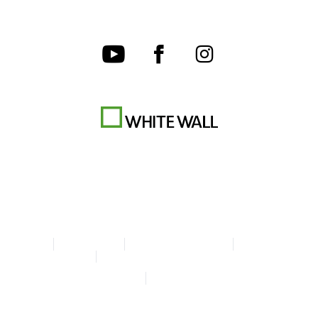
AGB
Datenschutz
Cookie-Einstellungen
Impressum
Erklärung zur Barrierefreiheit
© Copyright WhiteWall 2026
* Alle Preise inkl. MwSt. zzgl. Versand