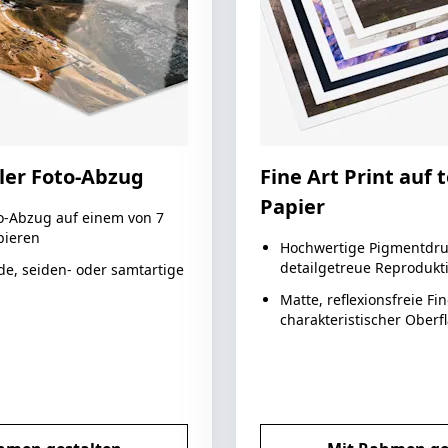
ler Foto-Abzug
Fine Art Print auf
Papier
to-Abzug auf einem von 7
pieren
Hochwertige Pigmentdru
detailgetreue Reprodukt
de, seiden- oder samtartige
Matte, reflexionsfreie Fi
charakteristischer Oberf
zt gestalten
Jetzt gesta