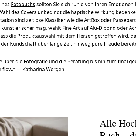
eines
Fotobuchs
sollten Sie sich ruhig von Ihren Emotionen l
Wahl des Covers unbedingt die haptische Wirkung bedenken
tion sind zeitlose Klassiker wie die
ArtBox
oder
Passepar
s künstlerischer mag, wählt
Fine Art auf Alu-Dibond
oder
Acr
 dass die Produktauswahl mit dem Herzen getroffen wird, d
 der Kundschaft über lange Zeit hinweg pure Freude bereite
e über die Fotografie und die Beratung bis hin zum final g
ve flow.“ — Katharina Wergen
Alle Hoc
Buch – d