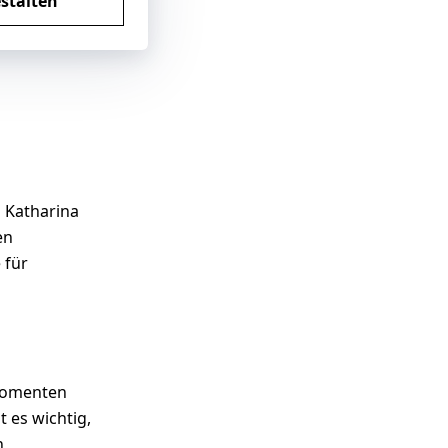
stalten
n Katharina
en
 für
 Momenten
 es wichtig,
n