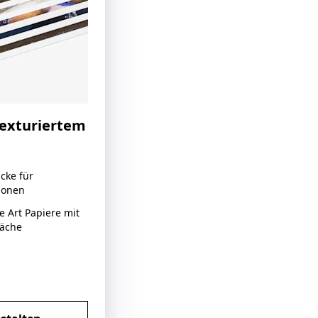
 texturiertem
cke für
ionen
ne Art Papiere mit
läche
lten