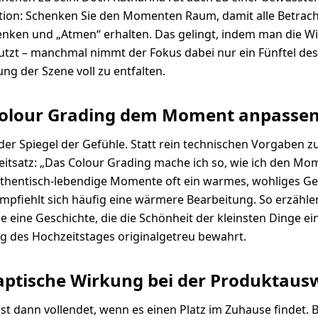
tion: Schenken Sie den Momenten Raum, damit alle Betrac
enken und „Atmen“ erhalten. Das gelingt, indem man die W
zt – manchmal nimmt der Fokus dabei nur ein Fünftel des 
ng der Szene voll zu entfalten.
Colour Grading dem Moment anpasse
der Spiegel der Gefühle. Statt rein technischen Vorgaben zu 
eitsatz: „Das Colour Grading mache ich so, wie ich den Mo
uthentisch-lebendige Momente oft ein warmes, wohliges Ge
empfiehlt sich häufig eine wärmere Bearbeitung. So erzähle
ie eine Geschichte, die die Schönheit der kleinsten Dinge e
g des Hochzeitstages originalgetreu bewahrt.
haptische Wirkung bei der Produktaus
erst dann vollendet, wenn es einen Platz im Zuhause findet. B