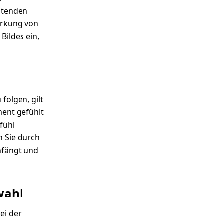
htenden
irkung von
Bildes ein,
n
folgen, gilt
ment gefühlt
fühl
n Sie durch
infängt und
wahl
ei der