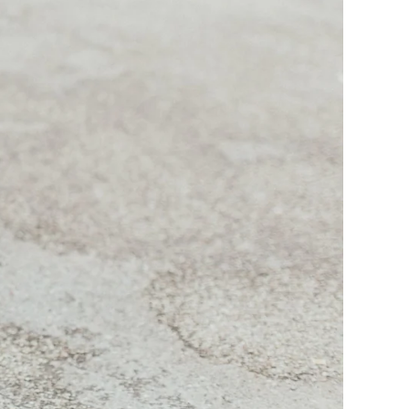
to im Pop Art
WhiteWall Design
Rahmen
Edition by Studio
Besau-Marguerre