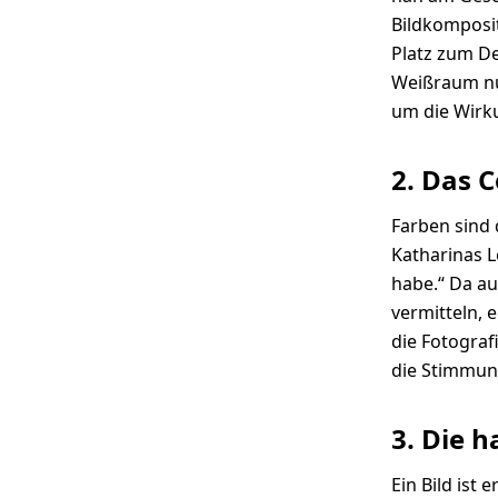
Bildkomposi
Platz zum D
Weißraum nut
um die Wirku
2. Das 
Farben sind 
Katharinas L
habe.“ Da a
vermitteln, 
die Fotograf
die Stimmun
3. Die 
Ein Bild ist 