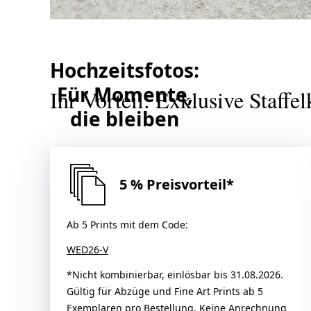
Hochzeitsfotos:
Für Momente,
Ihr Vorteil: Exklusive Staffe
die bleiben
5 % Preisvorteil*
Ab 5 Prints mit dem Code:
WED26-V
*Nicht kombinierbar, einlösbar bis 31.08.2026.
Gültig für Abzüge und Fine Art Prints ab 5
Exemplaren pro Bestellung. Keine Anrechnung