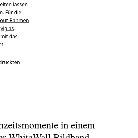
eiten lassen
. Für die
tout-Rahmen
ylglas
.
amit das
t.
edruckten
hzeitsmomente in einem
er WhiteWall Bildband