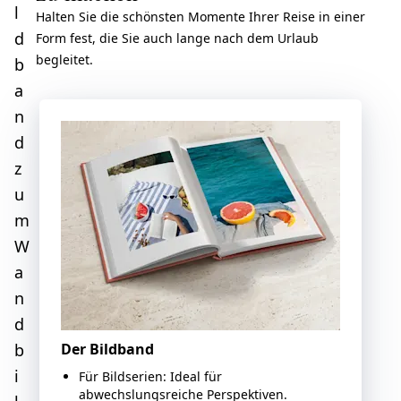
l
Halten Sie die schönsten Momente Ihrer Reise in einer
d
Form fest, die Sie auch lange nach dem Urlaub
begleitet.
b
a
n
d
z
u
m
W
a
n
d
b
Der Bildband
i
Für Bildserien: Ideal für
abwechslungsreiche Perspektiven.