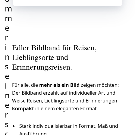
m
m
e
r
i
Edler Bildband für Reisen,
n
Lieblingsorte und
s
Erinnerungsreisen.
e
i
Für alle, die
mehr als ein Bild
zeigen möchten:
Der Bildband erzählt auf individueller Art und
n
Weise Reisen, Lieblingsorte und Erinnerungen
e
kompakt
in einem eleganten Format.
r
s
Stark individualisierbar in Format, Maß und
c
Ausführung