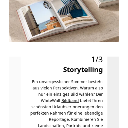
1/3
Storytelling
Mode
Ein unvergesslicher Sommer besteht
Ver
aus vielen Perspektiven. Warum also
S
nur ein einziges Bild wählen? Der
Städtet
WhiteWall
Bildband
bietet Ihren
eine 
schönsten Urlaubserinnerungen den
perfekten Rahmen für eine lebendige
komprom
Reportage. Kombinieren Sie
überze
Landschaften, Porträts und kleine
Äst