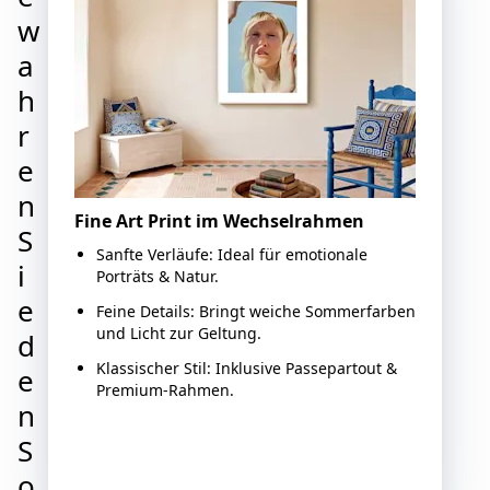
w
a
h
r
e
n
Fine Art Print im Wechselrahmen
S
Sanfte Verläufe: Ideal für emotionale
i
Porträts & Natur.
e
Feine Details: Bringt weiche Sommerfarben
und Licht zur Geltung.
d
Klassischer Stil: Inklusive Passepartout &
e
Premium-Rahmen.
n
S
Jetzt gestalten
o