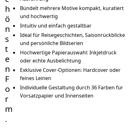
h
Bündelt mehrere Motive kompakt, kuratiert
und hochwertig
ö
Intuitiv und einfach gestaltbar
n
Ideal für Reisegeschichten, Saisonrückblicke
s
und persönliche Bildserien
t
Hochwertige Papierauswahl: Inkjetdruck
e
oder echte Ausbelichtung
n
Exklusive Cover-Optionen: Hardcover oder
F
feines Leinen
o
Individuelle Gestaltung durch 36 Farben für
Vorsatzpapier und Innenseiten
r
m
.
Jetzt entdecken
 gestalten