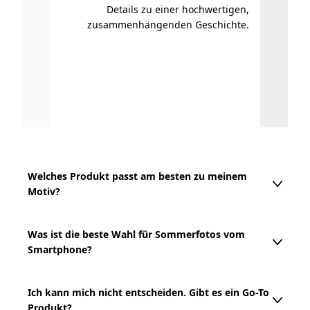
Details zu einer hochwertigen,
Wu
zusammenhängenden Geschichte.
Ra
Welches Produkt passt am besten zu meinem
Motiv?
Wenn Sie mehrere Bilder als
Was ist die beste Wahl für Sommerfotos vom
Smartphone?
zusammenhängende Geschichte erzählen
möchten, ist der Bildband die richtige Wahl.
Sommerfotos vom Smartphone eignen sich
Ich kann mich nicht entscheiden. Gibt es ein Go-To
Für einzelne Motive mit Licht, Stimmung und
Produkt?
grundsätzlich für alle Produkte. Ihre Bilder