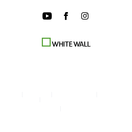
AGB
Datenschutz
Cookie-Einstellungen
Impressum
Erklärung zur Barrierefreiheit
© Copyright WhiteWall 2026
* Alle Preise inkl. MwSt. zzgl. Versand