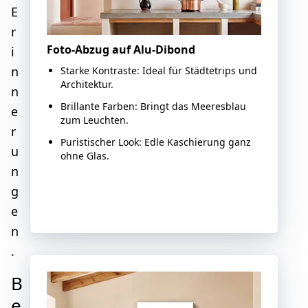
E
r
Foto-Abzug auf Alu-Dibond
i
n
Starke Kontraste: Ideal für Städtetrips und
Architektur.
n
Brillante Farben: Bringt das Meeresblau
e
zum Leuchten.
r
Puristischer Look: Edle Kaschierung ganz
u
ohne Glas.
n
g
Jetzt gestalten
e
n
.
B
e