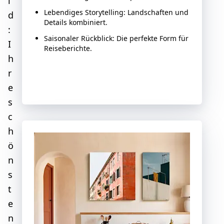
l
Lebendiges Storytelling: Landschaften und
d
Details kombiniert.
:
Saisonaler Rückblick: Die perfekte Form für
I
Reiseberichte.
h
r
Jetzt entdecken
e
s
c
h
ö
n
s
t
e
n