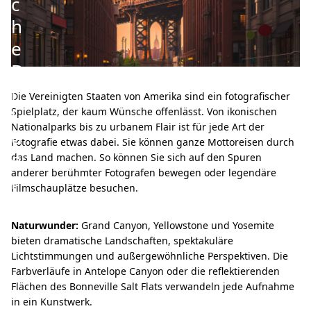
c
h
e
B
i
Die Vereinigten Staaten von Amerika sind ein fotografischer
l
Spielplatz, der kaum Wünsche offenlässt. Von ikonischen
Nationalparks bis zu urbanem Flair ist für jede Art der
d
Fotografie etwas dabei. Sie können ganze Mottoreisen durch
e
das Land machen. So können Sie sich auf den Spuren
anderer berühmter Fotografen bewegen oder legendäre
r
Filmschauplätze besuchen.
Naturwunder:
Grand Canyon, Yellowstone und Yosemite
bieten dramatische Landschaften, spektakuläre
Lichtstimmungen und außergewöhnliche Perspektiven. Die
Farbverläufe in Antelope Canyon oder die reflektierenden
Flächen des Bonneville Salt Flats verwandeln jede Aufnahme
in ein Kunstwerk.