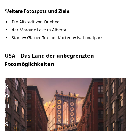
W
e
Weitere Fotospots und Ziele:
i
Die Altstadt von Quebec
t
der Moraine Lake in Alberta
e
Stanley Glacier Trail im Kootenay Nationalpark
u
USA – Das Land der unbegrenzten
n
Fotomöglichkeiten
d
i
k
o
n
i
s