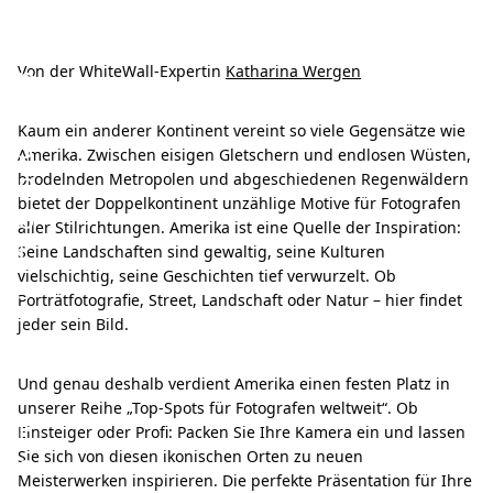
T
o
p
Von der WhiteWall-Expertin
Katharina Wergen
-
Kaum ein anderer Kontinent vereint so viele Gegensätze wie
S
Amerika. Zwischen eisigen Gletschern und endlosen Wüsten,
p
brodelnden Metropolen und abgeschiedenen Regenwäldern
bietet der Doppelkontinent unzählige Motive für Fotografen
o
aller Stilrichtungen. Amerika ist eine Quelle der Inspiration:
t
Seine Landschaften sind gewaltig, seine Kulturen
vielschichtig, seine Geschichten tief verwurzelt. Ob
s
Porträtfotografie, Street, Landschaft oder Natur – hier findet
f
jeder sein Bild.
ü
Und genau deshalb verdient Amerika einen festen Platz in
r
unserer Reihe „Top-Spots für Fotografen weltweit“. Ob
F
Einsteiger oder Profi: Packen Sie Ihre Kamera ein und lassen
o
Sie sich von diesen ikonischen Orten zu neuen
Meisterwerken inspirieren. Die perfekte Präsentation für Ihre