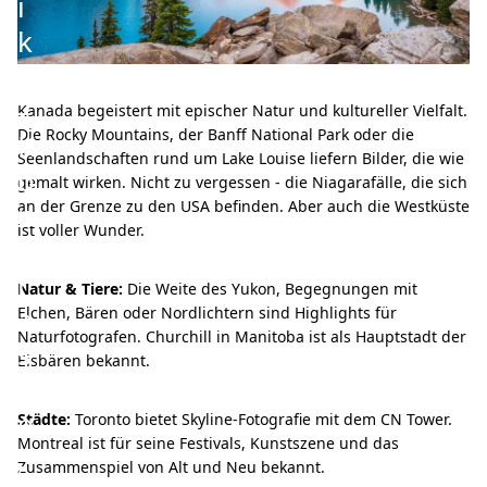
i
k
a
–
Kanada begeistert mit epischer Natur und kultureller Vielfalt.
Die Rocky Mountains, der Banff National Park oder die
K
Seenlandschaften rund um Lake Louise liefern Bilder, die wie
o
gemalt wirken. Nicht zu vergessen - die Niagarafälle, die sich
n
an der Grenze zu den USA befinden. Aber auch die Westküste
ist voller Wunder.
t
r
Natur & Tiere:
Die Weite des Yukon, Begegnungen mit
a
Elchen, Bären oder Nordlichtern sind Highlights für
Naturfotografen. Churchill in Manitoba ist als Hauptstadt der
s
Eisbären bekannt.
t
e
Städte:
Toronto bietet Skyline-Fotografie mit dem CN Tower.
Montreal ist für seine Festivals, Kunstszene und das
,
Zusammenspiel von Alt und Neu bekannt.