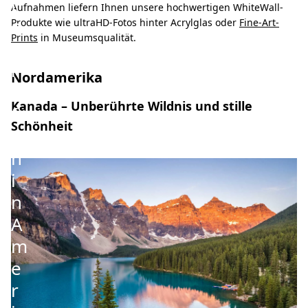
t
Aufnahmen liefern Ihnen unsere hochwertigen WhiteWall-
o
Produkte wie ultraHD-Fotos hinter Acrylglas oder
Fine-Art-
Prints
in Museumsqualität.
g
r
Nordamerika
a
Kanada – Unberührte Wildnis und stille
f
Schönheit
e
n
i
n
A
m
e
r