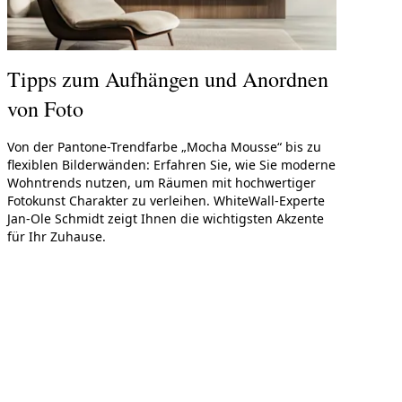
Tipps zum Aufhängen und Anordnen
to im Pop Art
WhiteWall Design
von Foto
Rahmen
Edition by Studio
Besau-Marguerre
Von der Pantone-Trendfarbe „Mocha Mousse“ bis zu
flexiblen Bilderwänden: Erfahren Sie, wie Sie moderne
Wohntrends nutzen, um Räumen mit hochwertiger
Fotokunst Charakter zu verleihen. WhiteWall-Experte
Jan-Ole Schmidt zeigt Ihnen die wichtigsten Akzente
für Ihr Zuhause.