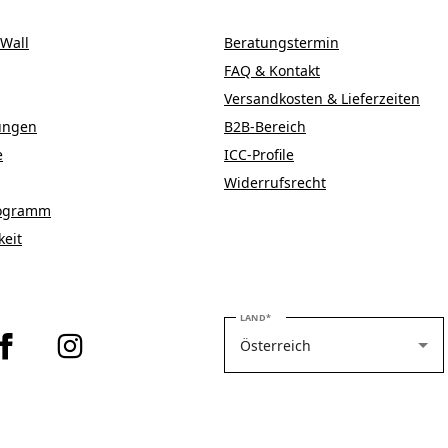
Wall
Beratungstermin
FAQ & Kontakt
Versandkosten & Lieferzeiten
ungen
B2B-Bereich
e
ICC-Profile
Widerrufsrecht
Programm
keit
BITTE WÄHLEN SIE IHR LAND
LAND