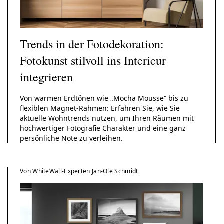
WhiteWall
Trends in der Fotodekoration:
Foto-Abzug Ilford
SuperResolution
Foto-Abzug auf
to im
Foto hinter Acryl in
S/W-Papier
Magnet-
Barytpapier
Vitrinenrahmen
Fo
Fotokunst stilvoll ins Interieur
partout-
Slimline-Einfassung
Wechselrahmen
integrieren
hmen
Von warmen Erdtönen wie „Mocha Mousse“ bis zu
flexiblen Magnet-Rahmen: Erfahren Sie, wie Sie
aktuelle Wohntrends nutzen, um Ihren Räumen mit
hochwertiger Fotografie Charakter und eine ganz
persönliche Note zu verleihen.
Von WhiteWall-Experten Jan-Ole Schmidt