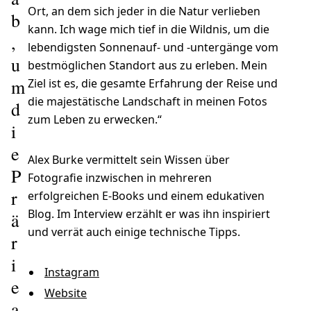
Ort, an dem sich jeder in die Natur verlieben
b
kann. Ich wage mich tief in die Wildnis, um die
,
lebendigsten Sonnenauf- und -untergänge vom
u
bestmöglichen Standort aus zu erleben. Mein
m
Ziel ist es, die gesamte Erfahrung der Reise und
die majestätische Landschaft in meinen Fotos
d
zum Leben zu erwecken.“
i
e
Alex Burke vermittelt sein Wissen über
P
Fotografie inzwischen in mehreren
r
erfolgreichen E-Books und einem edukativen
Blog. Im Interview erzählt er was ihn inspiriert
ä
und verrät auch einige technische Tipps.
r
i
Instagram
e
Website
a