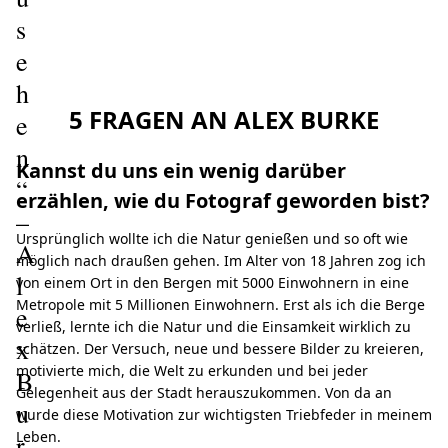
s
e
h
5 FRAGEN AN ALEX BURKE
e
n
Kannst du uns ein wenig darüber
“
erzählen, wie du Fotograf geworden bist?
–
Ursprünglich wollte ich die Natur genießen und so oft wie
A
möglich nach draußen gehen. Im Alter von 18 Jahren zog ich
l
von einem Ort in den Bergen mit 5000 Einwohnern in eine
Metropole mit 5 Millionen Einwohnern. Erst als ich die Berge
e
verließ, lernte ich die Natur und die Einsamkeit wirklich zu
x
schätzen. Der Versuch, neue und bessere Bilder zu kreieren,
motivierte mich, die Welt zu erkunden und bei jeder
B
Gelegenheit aus der Stadt herauszukommen. Von da an
u
wurde diese Motivation zur wichtigsten Triebfeder in meinem
Leben.
r