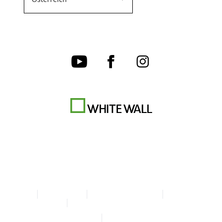
AGB
Datenschutz
Cookie-Einstellungen
Impressum
Erklärung zur Barrierefreiheit
© Copyright WhiteWall 2026
* Alle Preise inkl. MwSt. zzgl. Versand