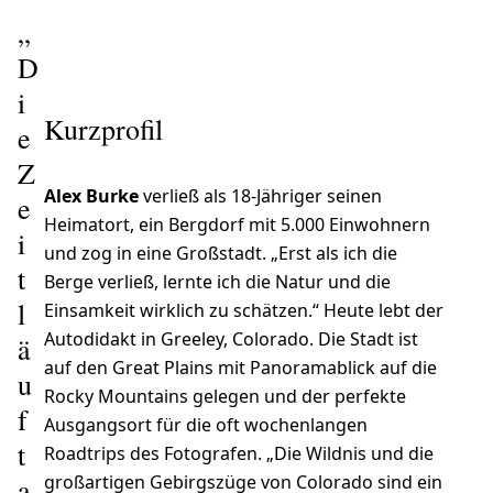
„
D
i
Kurzprofil
e
Z
Alex Burke
verließ als 18-Jähriger seinen
e
Heimatort, ein Bergdorf mit 5.000 Einwohnern
i
und zog in eine Großstadt. „Erst als ich die
t
Berge verließ, lernte ich die Natur und die
l
Einsamkeit wirklich zu schätzen.“ Heute lebt der
Autodidakt in Greeley, Colorado. Die Stadt ist
ä
auf den Great Plains mit Panoramablick auf die
u
Rocky Mountains gelegen und der perfekte
f
Ausgangsort für die oft wochenlangen
t
Roadtrips des Fotografen. „Die Wildnis und die
großartigen Gebirgszüge von Colorado sind ein
a