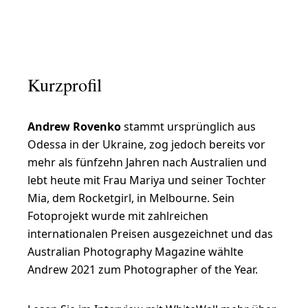
K
o
s
Kurzprofil
m
i
Andrew Rovenko
stammt ursprünglich aus
s
Odessa in der Ukraine, zog jedoch bereits vor
c
mehr als fünfzehn Jahren nach Australien und
h
lebt heute mit Frau Mariya und seiner Tochter
e
Mia, dem Rocketgirl, in Melbourne. Sein
Fotoprojekt wurde mit zahlreichen
D
internationalen Preisen ausgezeichnet und das
o
Australian Photography Magazine wählte
k
Andrew 2021 zum Photographer of the Year.
u