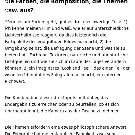
e
die Farben, die Komposition, die Themen
n
usw. aus?
k
Wenn es um Farben geht, gibt es drei gleichwertige Teile: 1)
o
ich kenne meinen Film und weiß, wie er auf unterschiedliche
Lichtverhältnisse reagiert, da dies letztendlich die
Farbpalette des endgültigen Bildes ausmacht; 2) die
Umgebung selbst, die Befragung der Szene und was sie zu
bieten hat - Farbtöne, Texturen, natürliche und unnatürliche
Lichtquellen und wie sie sich im Laufe des Tages verändern
könnten; 3) ein imaginäres "Look and Feel", das einen Teil der
visuellen Identität des Fotografen ausmacht, ein interner
Richtwert.
Die Kombination dieser drei Inputs hilft dabei, das
Endergebnis zu erreichen oder zu beurteilen, ob es sich
überhaupt lohnt, die Kamera aus der Tasche zu nehmen.
Die Themen erfordern eine etwas philosophischere Antwort.
Die Fotografie hat die erstaunliche Fähigkeit, zwei sehr