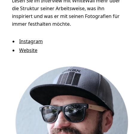
m
Lesen Sie im Interview mit WhiteWall mehr über
die Struktur seiner Arbeitsweise, was ihn
e
inspiriert und was er mit seinen Fotografien für
n
immer festhalten möchte.
t
a
Instagram
t
Website
i
o
n
d
e
s
L
o