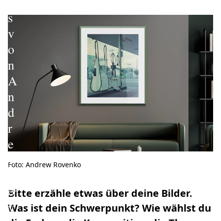
e
s
v
o
n
A
n
d
r
e
w
Foto: Andrew Rovenko
R
o
Bitte erzähle etwas über deine Bilder.
v
Was ist dein Schwerpunkt? Wie wählst du