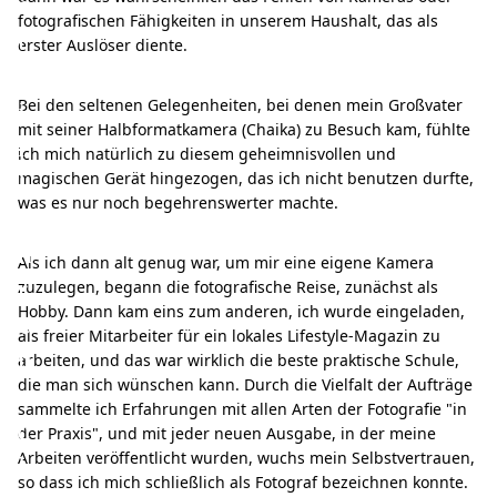
e
fotografischen Fähigkeiten in unserem Haushalt, das als
t
erster Auslöser diente.
g
i
Bei den seltenen Gelegenheiten, bei denen mein Großvater
mit seiner Halbformatkamera (Chaika) zu Besuch kam, fühlte
r
ich mich natürlich zu diesem geheimnisvollen und
l
magischen Gerät hingezogen, das ich nicht benutzen durfte,
was es nur noch begehrenswerter machte.
C
h
Als ich dann alt genug war, um mir eine eigene Kamera
r
zuzulegen, begann die fotografische Reise, zunächst als
Hobby. Dann kam eins zum anderen, ich wurde eingeladen,
o
als freier Mitarbeiter für ein lokales Lifestyle-Magazin zu
n
arbeiten, und das war wirklich die beste praktische Schule,
die man sich wünschen kann. Durch die Vielfalt der Aufträge
i
sammelte ich Erfahrungen mit allen Arten der Fotografie "in
c
der Praxis", und mit jeder neuen Ausgabe, in der meine
l
Arbeiten veröffentlicht wurden, wuchs mein Selbstvertrauen,
so dass ich mich schließlich als Fotograf bezeichnen konnte.