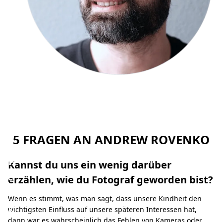
c
k
d
o
w
n
:
T
h
5 FRAGEN AN ANDREW ROVENKO
e
R
Kannst du uns ein wenig darüber
o
erzählen, wie du Fotograf geworden bist?
c
Wenn es stimmt, was man sagt, dass unsere Kindheit den
k
wichtigsten Einfluss auf unsere späteren Interessen hat,
dann war es wahrscheinlich das Fehlen von Kameras oder