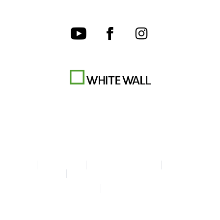
AGB
Datenschutz
Cookie-Einstellungen
Impressum
Erklärung zur Barrierefreiheit
© Copyright WhiteWall 2026
* Alle Preise inkl. MwSt. zzgl. Versand