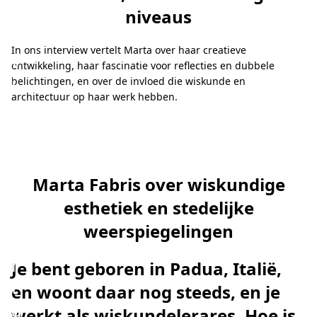
e
niveaus
r
In ons interview vertelt Marta over haar creatieve
v
ontwikkeling, haar fascinatie voor reflecties en dubbele
i
belichtingen, en over de invloed die wiskunde en
architectuur op haar werk hebben.
e
w
m
e
Marta Fabris over wiskundige
t
esthetiek en stedelijke
M
weerspiegelingen
a
r
Je bent geboren in Padua, Italië,
t
en woont daar nog steeds, en je
a
werkt als wiskundelerares. Hoe is