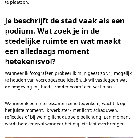
te plaatsen.
l
i
Je beschrijft de stad vaak als een
k
podium. Wat zoek je in de
o
stedelijke ruimte en wat maakt
p
een alledaags moment
P
betekenisvol?
a
d
Wanneer ik fotografeer, probeer ik mijn geest zo vrij mogelijk
u
te houden van vooropgezette ideeën. Ik wil vastleggen wat
de omgeving mij biedt, zonder vooraf een vast plan.
a
Wanneer ik een interessante scène tegenkom, wacht ik op
t interview
het juiste moment. Ik werk sterk met licht: schaduwen,
reflecties of bij weinig licht dubbele belichting. Een moment
wordt betekenisvol wanneer het mij iets laat overbrengen.