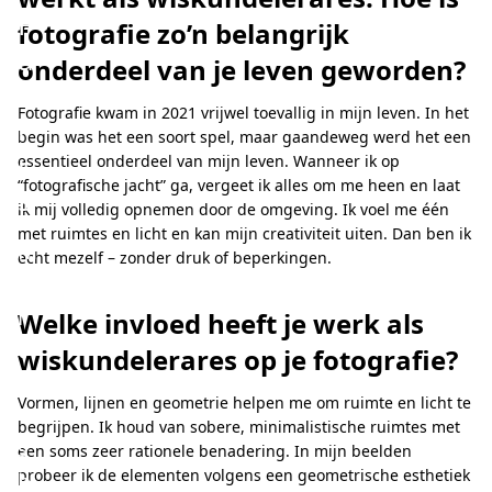
F
fotografie zo’n belangrijk
a
onderdeel van je leven geworden?
b
Fotografie kwam in 2021 vrijwel toevallig in mijn leven. In het
r
begin was het een soort spel, maar gaandeweg werd het een
i
essentieel onderdeel van mijn leven. Wanneer ik op
“fotografische jacht” ga, vergeet ik alles om me heen en laat
s
ik mij volledig opnemen door de omgeving. Ik voel me één
met ruimtes en licht en kan mijn creativiteit uiten. Dan ben ik
M
echt mezelf – zonder druk of beperkingen.
a
r
Welke invloed heeft je werk als
t
wiskundelerares op je fotografie?
a
Vormen, lijnen en geometrie helpen me om ruimte en licht te
'
begrijpen. Ik houd van sobere, minimalistische ruimtes met
s
een soms zeer rationele benadering. In mijn beelden
probeer ik de elementen volgens een geometrische esthetiek
b