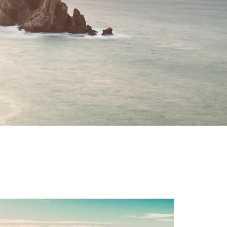
n Pop Art-lijst
WhiteWall Design
Edition by Studio
Besau-Marguerre