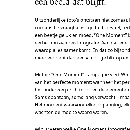
een beeld dat blijft.
Uitzonderlijke foto’s ontstaan niet zomaar.
compositie vraagt alles: geduld, gevoel, te
een beetje geluk en moed. “One Moment” i
eerbetoon aan reisfotografie. Aan dat en
waarop alles samenkomt. En dat zo bijzonde
meer verdient dan een vluchtige blik op ee
Met de “One Moment”-campagne viert Whi
van het perfecte moment: wanneer het pers
het onderwerp zich toont en de elemente
Soms spontaan, soms lang verwacht – maar 
Het moment waarvoor elke inspanning, elke
wachten de moeite waard waren.
Wilt u weten welke One Moment fotografen