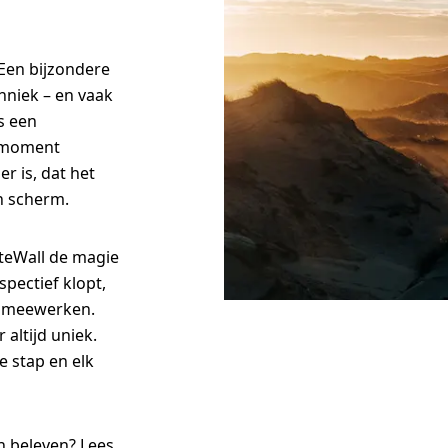
 Een bijzondere
chniek – en vaak
s een
e moment
r is, dat het
n scherm.
teWall de magie
pectief klopt,
n meewerken.
altijd uniek.
 stap en elk
 beleven? Lees