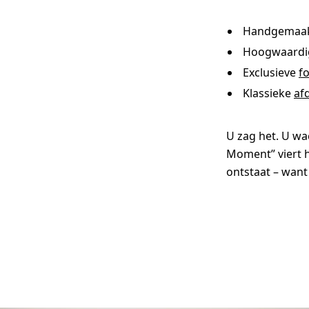
Handgemaa
Hoogwaard
Exclusieve
f
Klassieke
af
U zag het. U wa
Moment” viert h
ontstaat – want