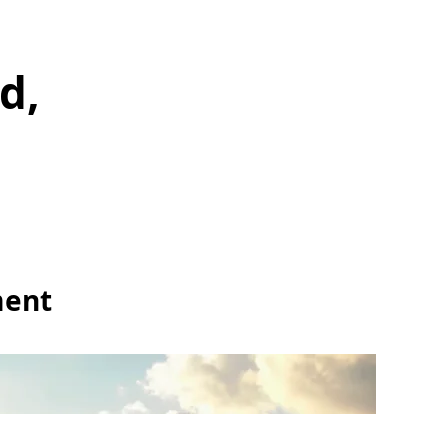
d,
ment