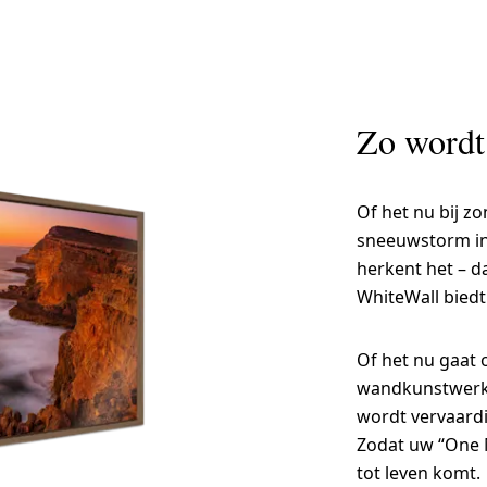
Zo wordt
Of het nu bij z
sneeuwstorm in 
herkent het – d
WhiteWall biedt
Of het nu gaat 
wandkunstwerk o
wordt vervaard
Zodat uw “One M
tot leven komt.