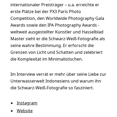
s
internationaler Preisträger – u.a. erreichte er
s
erste Plätze bei der PX3 Paris Photo
e
Competition, den Worldwide Photography Gala
r
Awards sowie den IPA Photography Awards -
weltweit ausgestellter Künstler und Hasselblad
w
Master sieht er die Schwarz-Weiß-Fotografie als
e
seine wahre Bestimmung. Er erforscht die
l
Grenzen von Licht und Schatten und zelebriert
t
die Komplexität im Minimalistischen.
e
Im Interview verrät er mehr über seine Liebe zur
n
Unterwasserwelt Indonesiens und warum ihn
–
die Schwarz-Weiß-Fotografie so fasziniert.
H
e
Instagram
n
Website