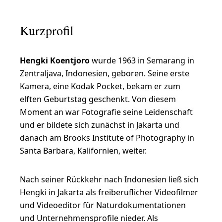
a
g
Kurzprofil
i
s
Hengki Koentjoro
wurde 1963 in Semarang in
c
Zentraljava, Indonesien, geboren. Seine erste
h
Kamera, eine Kodak Pocket, bekam er zum
e
elften Geburtstag geschenkt. Von diesem
U
Moment an war Fotografie seine Leidenschaft
und er bildete sich zunächst in Jakarta und
n
danach am Brooks Institute of Photography in
t
Santa Barbara, Kalifornien, weiter.
e
r
Nach seiner Rückkehr nach Indonesien ließ sich
w
Hengki in Jakarta als freiberuflicher Videofilmer
und Videoeditor für Naturdokumentationen
a
und Unternehmensprofile nieder. Als