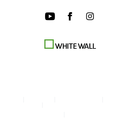
AGB
Datenschutz
Cookie-Einstellungen
Impressum
Erklärung zur Barrierefreiheit
© Copyright WhiteWall 2026
* Alle Preise inkl. MwSt. zzgl. Versand