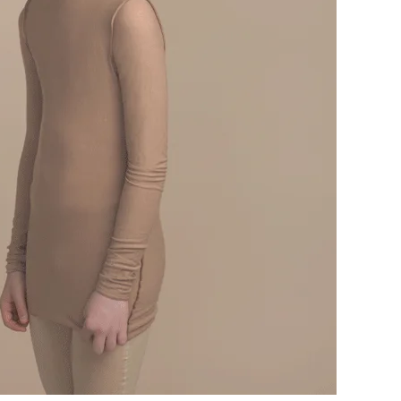
to im Pop Art
WhiteWall Design
Rahmen
Edition by Studio
Besau-Marguerre