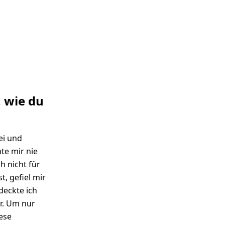
, wie du
ei und
te mir nie
h nicht für
st, gefiel mir
tdeckte ich
r. Um nur
ese