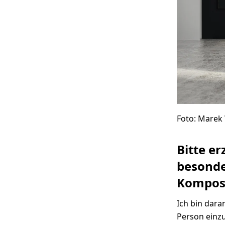
Foto: Marek
Bitte er
besonde
Komposi
Ich bin dara
Person einz