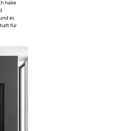
ch habe
d
 und es
haft für