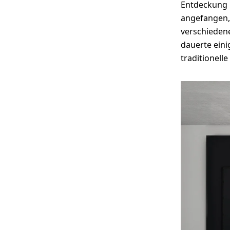
Entdeckung 
angefangen, 
verschiedene
dauerte eini
traditionell