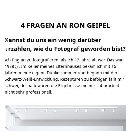
i
t
–
4 FRAGEN AN RON GEIPEL
R
o
Kannst du uns ein wenig darüber
n
erzählen, wie du Fotograf geworden bist?
G
Ich fing an zu fotografieren, als ich 12 Jahre alt war. Das war
e
1988 ;) . Im Keller meines Elternhauses bekam ich mit 16
Jahren meine eigene Dunkelkammer und begann mit der
i
Schwarz-Weiß-Entwicklung. Rezepturen zu befolgen fällt mir
p
schwer, deshalb waren die Ergebnisse meiner Laborarbeit
nicht sehr professionell.
e
l