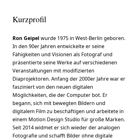
i
n
Kurzprofil
e
M
Ron Geipel
wurde 1975 in West-Berlin geboren.
i
In den 90er Jahren entwickelte er seine
k
Fähigkeiten und Visionen als Fotograf und
r
präsentierte seine Werke auf verschiedenen
o
Veranstaltungen mit modifizierten
Diaprojektoren. Anfang der 2000er Jahre war er
-
fasziniert von den neuen digitalen
W
Möglichkeiten, die der Computer bot. Er
e
begann, sich mit bewegten Bildern und
l
digitalem Film zu beschäftigen und arbeitete in
einem Motion Design Studio für große Marken.
t
Seit 2014 widmet er sich wieder der analogen
v
Fotografie und schafft Bilder ohne digitale