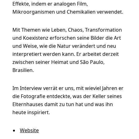
o
Effekte, indem er analogen Film,
l
Mikroorganismen und Chemikalien verwendet.
l
e
Mit Themen wie Leben, Chaos, Transformation
und Koexistenz erforschen seine Bilder die Art
r
und Weise, wie die Natur verändert und neu
F
interpretiert werden kann. Er arbeitet derzeit
a
zwischen seiner Heimat und São Paulo,
r
Brasilien.
b
Im Interview verrät er uns, mit wieviel Jahren er
e
die Fotografie entdeckte, was der Keller seines
,
Elternhauses damit zu tun hat und was ihn
D
heute inspiriert.
e
t
Website