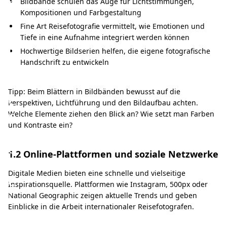
n
Bildbände schulen das Auge für Lichtstimmungen,
Kompositionen und Farbgestaltung
d
Fine Art Reisefotografie vermittelt, wie Emotionen und
r
Tiefe in eine Aufnahme integriert werden können
u
Hochwertige Bildserien helfen, die eigene fotografische
Handschrift zu entwickeln
c
k
Tipp: Beim Blättern in Bildbänden bewusst auf die
e
Perspektiven, Lichtführung und den Bildaufbau achten.
n
Welche Elemente ziehen den Blick an? Wie setzt man Farben
und Kontraste ein?
d
e
1.2 Online-Plattformen und soziale Netzwerke
R
Digitale Medien bieten eine schnelle und vielseitige
e
Inspirationsquelle. Plattformen wie Instagram, 500px oder
i
National Geographic zeigen aktuelle Trends und geben
Einblicke in die Arbeit internationaler Reisefotografen.
s