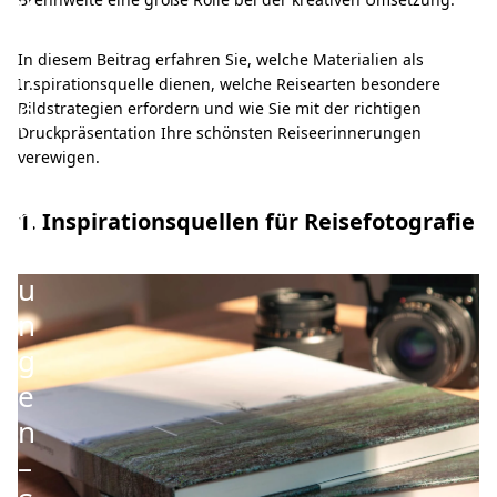
v
e
In diesem Beitrag erfahren Sie, welche Materialien als
m
Inspirationsquelle dienen, welche Reisearten besondere
p
Bildstrategien erfordern und wie Sie mit der richtigen
Druckpräsentation Ihre schönsten Reiseerinnerungen
f
verewigen.
e
h
1. Inspirationsquellen für Reisefotografie
l
u
n
g
e
n
–