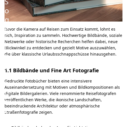
S
o
g
e
Bevor die Kamera auf Reisen zum Einsatz kommt, lohnt es
l
sich, Inspiration zu sammeln. Hochwertige Bildbände, soziale
Netzwerke oder historische Recherchen helfen dabei, neue
i
Blickwinkel zu entdecken und gezielt Motive auszuwählen,
n
die über klassische Urlaubsschnappschüsse hinausgehen.
g
1.1 Bildbände und Fine Art Fotografie
e
n
Gedruckte Fotobücher bieten eine intensivere
Auseinandersetzung mit Motiven und Bildkompositionen als
b
digitale Bildergalerien. Viele renommierte Reisefotografen
e
veröffentlichen Werke, die ikonische Landschaften,
beeindruckende Architektur oder atmosphärische
e
Straßenfotografie zeigen.
i