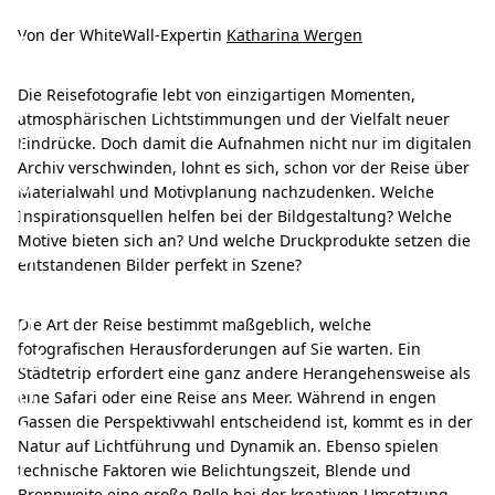
a
t
Von der WhiteWall-Expertin
Katharina Wergen
e
Die Reisefotografie lebt von einzigartigen Momenten,
r
atmosphärischen Lichtstimmungen und der Vielfalt neuer
i
Eindrücke. Doch damit die Aufnahmen nicht nur im digitalen
Archiv verschwinden, lohnt es sich, schon vor der Reise über
a
Materialwahl und Motivplanung nachzudenken. Welche
l
Inspirationsquellen helfen bei der Bildgestaltung? Welche
Motive bieten sich an? Und welche Druckprodukte setzen die
u
entstandenen Bilder perfekt in Szene?
n
d
Die Art der Reise bestimmt maßgeblich, welche
fotografischen Herausforderungen auf Sie warten. Ein
M
Städtetrip erfordert eine ganz andere Herangehensweise als
o
eine Safari oder eine Reise ans Meer. Während in engen
t
Gassen die Perspektivwahl entscheidend ist, kommt es in der
Natur auf Lichtführung und Dynamik an. Ebenso spielen
i
technische Faktoren wie Belichtungszeit, Blende und
Brennweite eine große Rolle bei der kreativen Umsetzung.