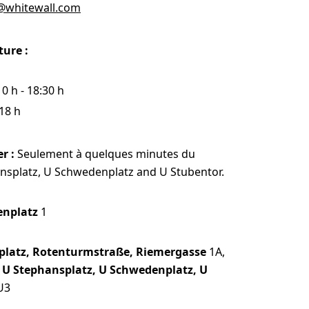
@whitewall.com
ture :
re Pop Art
WhiteWall Design
Edition by Studio
10 h - 18:30 h
Besau-Marguerre
 18 h
r :
Seulement à quelques minutes du
nsplatz, U Schwedenplatz and U Stubentor.
enplatz
1
splatz, Rotenturmstraße, Riemergasse
1A,
 U Stephansplatz, U Schwedenplatz, U
U3