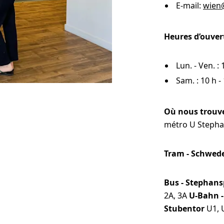
E-mail:
wien
WhiteWall
Heures d’ouver
ois avec
Cadre Slimline
Cadre magnétique
SuperResolution
Cadre-vitrine
Cad
artout
Tirage photo sur
amovible
Tirage photo sur
papier Ilford noir et
papier baryté noir et
Lun. - Ven. : 
blanc
blanc
Sam. : 10 h -
Où nous trouve
métro U Stepha
Tram - Schwed
Bus - Stephan
2A, 3A
U-Bahn -
Stubentor
U1, 