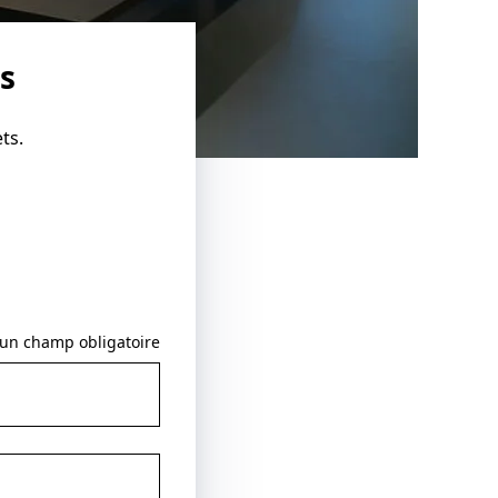
s
ts.
 un champ obligatoire