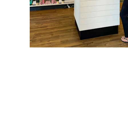
Cadre en b
passe-p